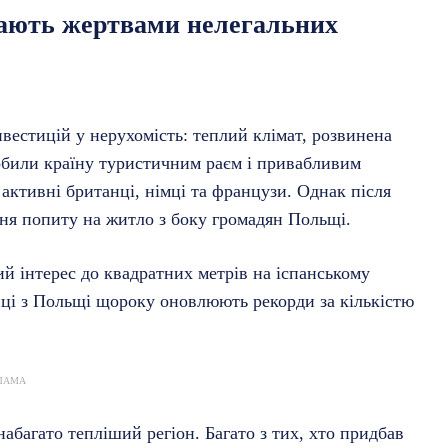
стають жертвами нелегальних
вестицій у нерухомість: теплий клімат, розвинена
робили країну туристичним раєм і привабливим
активні британці, німці та французи. Однак після
ння попиту на житло з боку громадян Польщі.
й інтерес до квадратних метрів на іспанському
пці з Польщі щороку оновлюють рекорди за кількістю
ЛАМА
абагато тепліший регіон. Багато з тих, хто придбав