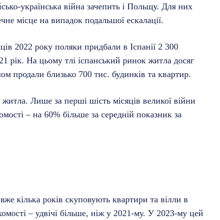
йсько-українська війна зачепить і Польщу. Для них
чне місце на випадок подальшої ескалації.
ців 2022 року поляки придбали в Іспанії 2 300
021 рік. На цьому тлі іспанський ринок житла досяг
лом продали близько 700 тис. будинків та квартир.
 житла. Лише за перші шість місяців великої війни
омості – на 60% більше за середній показник за
 вже кілька років скуповують квартири та вілли в
омості – удвічі більше, ніж у 2021-му. У 2023-му цей