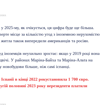
ЛАМА
 у 2025-му, як очікується, ця цифра буде ще більша.
верте місце за кількістю угод з іноземною нерухомістю
і житла також випередили американців та росіян.
ед іноземців неухильно зростає: якщо у 2019 році вона
удвічі. У районах Маріна-Байха та Маріна-Альта на
 новобудови більше, ніж самі іспанці.
Іспанії в кінці 2022 року
становила
1 700 євро.
ругій половині 2023 року нерезиденти
платили
ЛАМА