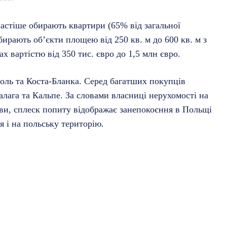
 частіше обирають квартири (65% від загальної
обирають об’єкти площею від 250 кв. м до 600 кв. м з
х вартістю від 350 тис. євро до 1,5 млн євро.
оль та Коста-Бланка. Серед багатших покупців
лага та Кальпе. За словами власниці нерухомості на
и, сплеск попиту відображає занепокоєння в Польщі
я і на польську територію.