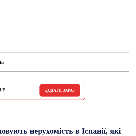
йн
LE
ДОДАТИ ЗАРАЗ
овують нерухомість в Іспанії, які