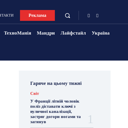
Реклама
НТАКТИ
ТехноМанія
Мандри
Лайфстайл
Україна
Гаряче на цьому тижні
Світ
У Франції літній чоловік
поліз діставати ключі з
вуличної каналізації,
застряг догори ногами та
загинув