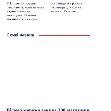
У Німеччині судять
Як змінилася робота
пенсіонера, який накачав
українців у Чехії за
наркотиками та
останні 15 років
зґвалтував 14 жінок,
знявши все на відео
Схожі новини
Відома мережа закриє 300 магазинів