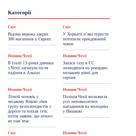
Гастрогід
Життя та гроші
Здоровʼя
Категорії
Знай Чехію
Корисне біженцям
Культура
Лайфстайл
Мандри
Мова
Новини України
Новини Чехії
Освіта
Світ
Світ
Політика
Поради
Робота
Сад та город
Відома мережа закриє
У Хорватії пʼяні туристи
Світ
Спорт
ТехноМанія
Топ-новини
300 магазинів у Європі
потопили орендований
Фоторепортаж
човен
Більше
Новини Чехії
Новини Чехії
В Італії 13-річна дівчина
Запаси газу в ЄС
з Чехії загинула після
знаходяться на рекордно
падіння в Альпах
низькому рівні для
серпня
Новини Чехії
Новини Чехії
Літній чоловік у
Поліція Чехії визначила
чеському Влкові збив
усіх неповнолітніх
групу велосипедистів з
нападників на молодика
дороги та поїхав геть:
у Вишкові
потім заявив, що нічого
не пам’ятає
Світ
Новини Чехії