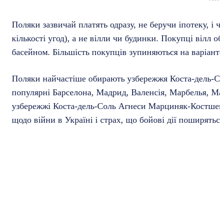
Поляки зазвичай платять одразу, не беручи іпотеку, і
кількості угод), а не вілли чи будинки. Покупці вілл 
басейном. Більшість покупців зупиняються на варіанта
Поляки найчастіше обирають узбережжя Коста-дель-С
популярні Барселона, Мадрид, Валенсія, Марбелья, Ма
узбережжі Коста-дель-Соль Агнеси Марциняк-Костшев
щодо війни в Україні і страх, що бойові дії поширятьс