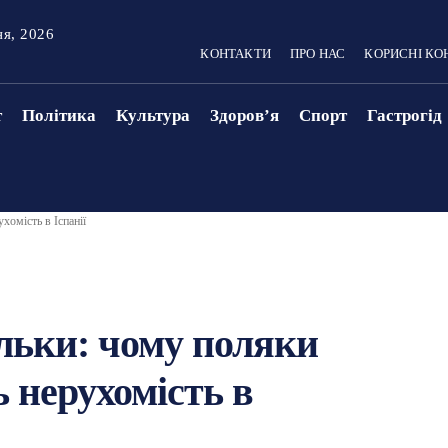
ня, 2026
КОНТАКТИ
ПРО НАС
КОРИСНІ КО
т
Політика
Культура
Здоровʼя
Спорт
Гастрогід
хомість в Іспанії
ільки: чому поляки
 нерухомість в