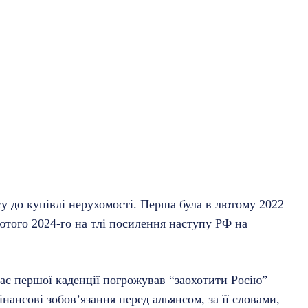
су до купівлі нерухомості. Перша була в лютому 2022
лютого 2024-го на тлі посилення наступу РФ на
час першої каденції погрожував “заохотити Росію”
нансові зобов’язання перед альянсом, за її словами,