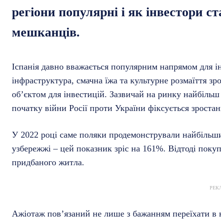
регіони популярні і як інвестори 
мешканців.
Іспанія давно вважається популярним напрямом для ін
інфраструктура, смачна їжа та культурне розмаїття з
об’єктом для інвестицій. Зазвичай на ринку найбільш 
початку війни Росії проти України фіксується зроста
У 2022 році саме поляки продемонстрували найбільши
узбережжі – цей показник зріс на 161%. Відтоді поку
придбаного житла.
РЕК
Ажіотаж пов’язаний не лише з бажанням переїхати в н