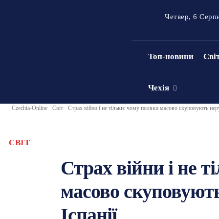
Четвер, 6 Серп
Топ-новини
Сві
Чехія
Czechia-Online
Світ
Страх війни і не тільки: чому поляки масово скуповують неру
СВІТ
Страх війни і не т
масово скуповують
Іспанії