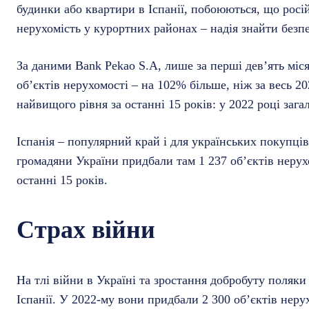
будинки або квартири в Іспанії, побоюються, що росі
нерухомість у курортних районах – надія знайти безпе
За даними Bank Pekao S.A, лише за перші дев’ять міся
об’єктів нерухомості – на 102% більше, ніж за весь 2
найвищого рівня за останні 15 років: у 2022 році зага
Іспанія – популярний край і для українських покупців
громадяни України придбали там 1 237 об’єктів нерух
останні 15 років.
Страх війни
На тлі війни в Україні та зростання добробуту поляки
Іспанії. У 2022-му вони придбали 2 300 об’єктів нерух