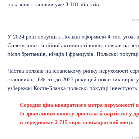
показник становив уже 3 118 об’єктів.
РЕК
У 2024 році покупці з Польщі оформили 4 тис. угод, а
Сплеск інвестиційної активності вивів поляків на чет
після британців, німців і французів. Польські покупц
Частка поляків на іспанському ринку нерухомості сер
становила 1,6%, то до 2023 року цей показник виріс 
узбережжі Коста-Бланка польські покупці інвестують у
Середня ціна квадратного метра нерухомості в 
Із зростанням попиту зростала й вартість: у д
в середньому 2 715 євро за квадратний метр.
РЕК