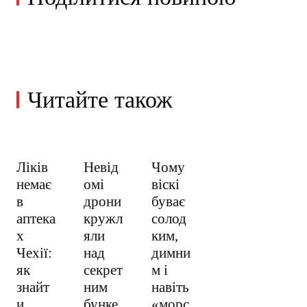
Читайте також
Ліків
Невід
Чому
немає
омі
віскі
в
дрони
буває
аптека
кружл
солод
х
яли
ким,
Чехії:
над
димни
як
секрет
м і
знайт
ним
навіть
и
бунке
«морс