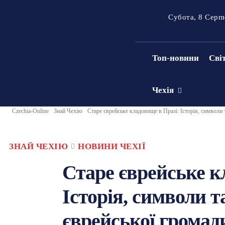
Субота, 8 Серп
Топ-новини
Сві
Чехія
Czechia-Online
Знай Чехію
Старе єврейське кладовище в Празі: Історія, символи
ЗНАЙ ЧЕХІЮ
НОВИНИ ЧЕХІЇ
Старе єврейське к
Історія, символи 
єврейської громад