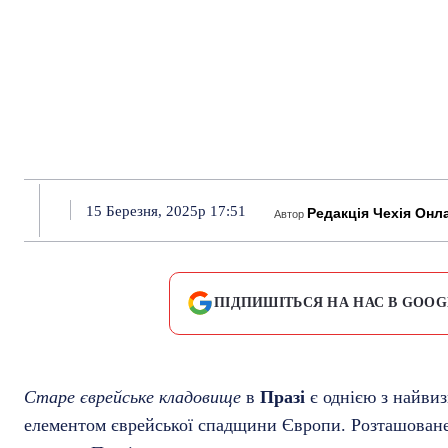
15 Березня, 2025р 17:51
Редакція Чехія Онл
Автор
ПІДПИШІТЬСЯ НА НАС В GOOG
Старе єврейське кладовище
в
Празі
є однією з найви
елементом єврейської спадщини Європи. Розташован