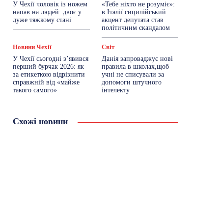
У Чехії чоловік із ножем
«Тебе ніхто не розуміє»:
напав на людей: двоє у
в Італії сицилійський
дуже тяжкому стані
акцент депутата став
політичним скандалом
Новини Чехії
Світ
У Чехії сьогодні з’явився
Данія запроваджує нові
перший бурчак 2026: як
правила в школах,щоб
за етикеткою відрізнити
учні не списували за
справжній від «майже
допомоги штучного
такого самого»
інтелекту
Схожі новини