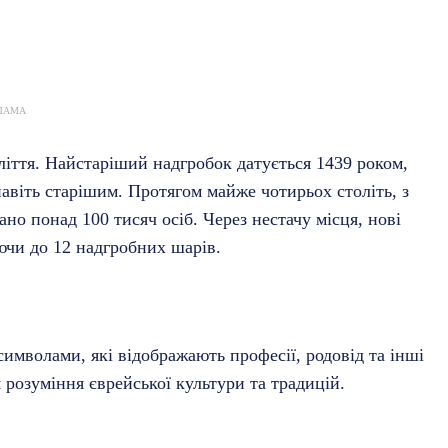
ЛАМА
іття. Найстаріший надгробок датується 1439 роком,
авіть старішим. Протягом майже чотирьох століть, з
ано понад 100 тисяч осіб. Через нестачу місця, нові
ючи до 12 надгробних шарів.
мволами, які відображають професії, родовід та інші
розуміння єврейської культури та традицій.