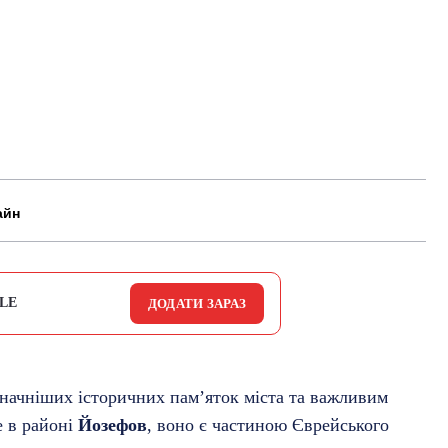
айн
LE
ДОДАТИ ЗАРАЗ
значніших історичних пам’яток міста та важливим
е в районі
Йозефов
, воно є частиною Єврейського