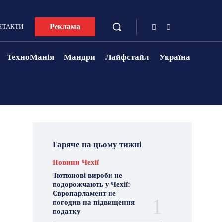
Реклама
НТАКТИ
ТехноМанія
Мандри
Лайфстайл
Україна
Гаряче на цьому тижні
Новини Чехії
Тютюнові вироби не
подорожчають у Чехії:
Європарламент не
погодив на підвищення
податку