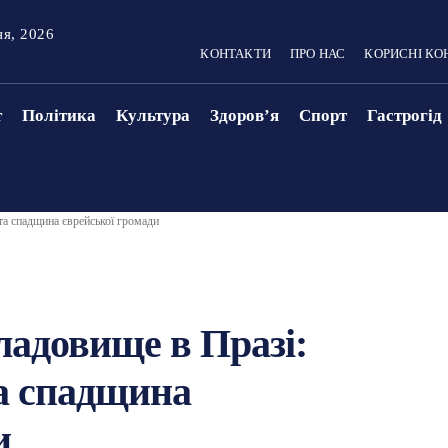
ня, 2026
КОНТАКТИ
ПРО НАС
КОРИСНІ КО
т
Політика
Культура
Здоровʼя
Спорт
Гастрогід
 та спадщина єврейської громади
ладовище в Празі:
та спадщина
и