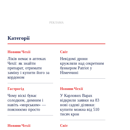
РЕКЛАМА
Гастрогід
Життя та гроші
Здоровʼя
Категорії
Знай Чехію
Корисне біженцям
Культура
Лайфстайл
Мандри
Мова
Новини України
Новини Чехії
Освіта
Новини Чехії
Світ
Політика
Поради
Робота
Сад та город
Ліків немає в аптеках
Невідомі дрони
Світ
Спорт
ТехноМанія
Топ-новини
Чехії: як знайти
кружляли над секретним
Фоторепортаж
препарат, отримати
бункером Patriot у
заміну і купити його за
Німеччині
кордоном
Більше
Гастрогід
Новини Чехії
Чому віскі буває
У Карлових Варах
солодким, димним і
відкрили заявки на 83
навіть «морським» —
нові садові ділянки:
пояснюємо просто
купити можна від 510
тисяч крон
Новини Чехії
Світ