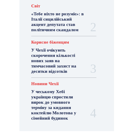
Світ
«Тебе ніхто не розуміє»: в
Італії сицилійський
акцент депутата став
політичним скандалом
Корисне біженцям
У Чехії очікують
скорочення кількості
нових заяв на
тимчасовий захист на
десятки відсотків
Новини Чехії
У чеському Хебі
українцю спростили
вирок до умовного
терміну за кидання
коктейлю Молотова у
сімейний будинок