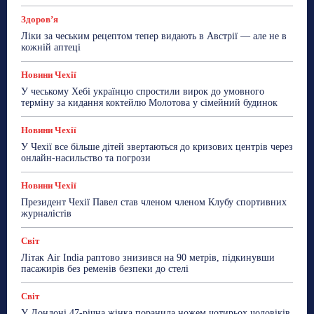
Здоровʼя
Ліки за чеським рецептом тепер видають в Австрії — але не в
кожній аптеці
Новини Чехії
У чеському Хебі українцю спростили вирок до умовного
терміну за кидання коктейлю Молотова у сімейний будинок
Новини Чехії
У Чехії все більше дітей звертаються до кризових центрів через
онлайн-насильство та погрози
Новини Чехії
Президент Чехії Павел став членом членом Клубу спортивних
журналістів
Світ
Літак Air India раптово знизився на 90 метрів, підкинувши
пасажирів без ременів безпеки до стелі
Світ
У Лондоні 47-річна жінка поранила ножем чотирьох чоловіків