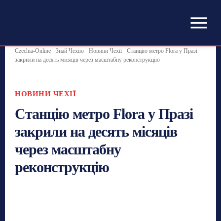
Czechia-Online
Знай Чехію
Новини Чехії
Станцію метро Flora у Празі
закрили на десять місяців через масштабну реконструкцію
НОВИНИ ЧЕХІЇ
Станцію метро Flora у Празі
закрили на десять місяців
через масштабну
реконструкцію