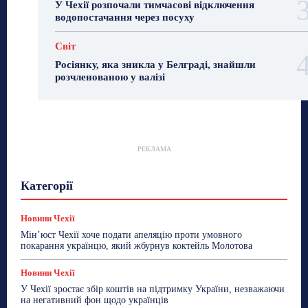
У Чехії розпочали тимчасові відключення
водопостачання через посуху
Світ
Росіянку, яка зникла у Белграді, знайшли
розчленованою у валізі
РЕКЛАМА
Гастрогід
Життя та гроші
Здоровʼя
Категорії
Знай Чехію
Корисне біженцям
Культура
Лайфстайл
Мандри
Мова
Новини України
Новини Чехії
Освіта
Політика
Поради
Новини Чехії
Робота
Сад та город
Світ
Спорт
Мін’юст Чехії хоче подати апеляцію проти умовного
ТехноМанія
Топ-новини
Фоторепортаж
покарання українцю, який жбурнув коктейль Молотова
Більше
Новини Чехії
У Чехії зростає збір коштів на підтримку України, незважаючи
на негативний фон щодо українців