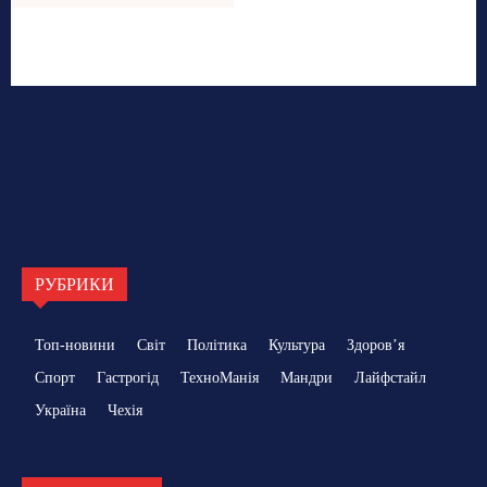
РУБРИКИ
Топ-новини
Світ
Політика
Культура
Здоровʼя
Спорт
Гастрогід
ТехноМанія
Мандри
Лайфстайл
Україна
Чехія