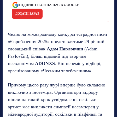
ПІДПИШІТЬСЯ НА НАС В GOOGLE
ДОДАТИ ЗАРАЗ
Чехію на міжнародному конкурсі естрадної пісні
«Євробачення-2025» представлятиме 29-річний
словацький співак
Адам Павловчин
(Adam
Pavlovčin), більш відомий під творчим
псевдонімом
ADONXS
. Він переміг у відборі,
організованому «Чеським телебаченням».
Причому цього разу журі вперше було складено
виключно з іноземців. Організатори відбору
пішли на такий крок усвідомлено, оскільки
артист має викликати симпатії насамперед у
міжнародної аудиторії, оскільки в півфіналі та