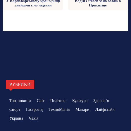
У Карловарському краї в річці
Водій Citroen збив вовка в
знайшли тіло людини
Прахатіце
РУБРИКИ
Топ-новини
Світ
Політика
Культура
Здоровʼя
Спорт
Гастрогід
ТехноМанія
Мандри
Лайфстайл
Україна
Чехія