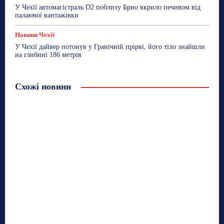
У Чехії автомагістраль D2 поблизу Брно вкрило печивом від
палаючої вантажівки
Новини Чехії
У Чехії дайвер потонув у Гранічній прірві, його тіло знайшли
на глибині 186 метрів
Схожі новини