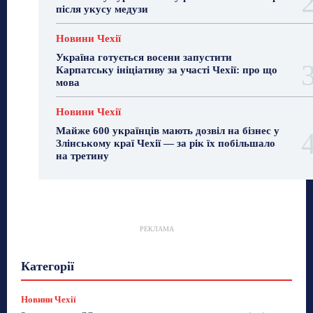
після укусу медузи
Новини Чехії
Україна готується восени запустити
Карпатську ініціативу за участі Чехії: про що
мова
Новини Чехії
Майже 600 українців мають дозвіл на бізнес у
Злінському краї Чехії — за рік їх побільшало
на третину
РЕКЛАМА
Гастрогід
Життя та гроші
Здоровʼя
Категорії
Знай Чехію
Корисне біженцям
Культура
Лайфстайл
Мандри
Мова
Новини України
Новини Чехії
Освіта
Політика
Поради
Новини Чехії
Робота
Сад та город
Світ
Спорт