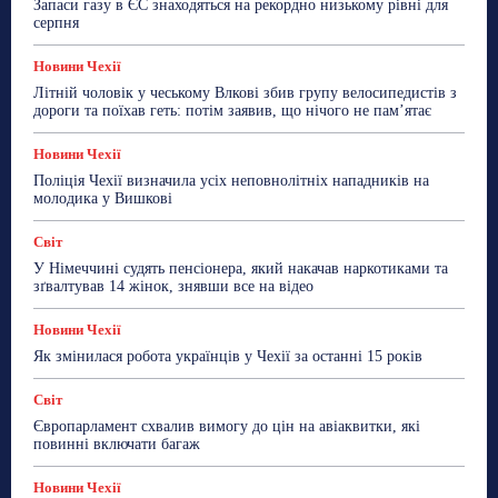
Запаси газу в ЄС знаходяться на рекордно низькому рівні для
ТехноМанія
Топ-новини
Фоторепортаж
серпня
Більше
Новини Чехії
Літній чоловік у чеському Влкові збив групу велосипедистів з
дороги та поїхав геть: потім заявив, що нічого не пам’ятає
Новини Чехії
Поліція Чехії визначила усіх неповнолітніх нападників на
молодика у Вишкові
Світ
У Німеччині судять пенсіонера, який накачав наркотиками та
зґвалтував 14 жінок, знявши все на відео
Новини Чехії
Як змінилася робота українців у Чехії за останні 15 років
Світ
Європарламент схвалив вимогу до цін на авіаквитки, які
повинні включати багаж
Новини Чехії