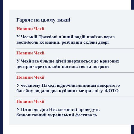
Гаряче на цьому тижні
Новини Чехії
У Чеській Тржебові п’яний водій проїхав через
вестибюль ковзанки, розбивши скляні двері
Новини Чехії
У Чехії все більше дітей звертаються до кризових
центрів через онлайн-насильство та погрози
Новини Чехії
У чеському Наході відпочивальникам відкритого
басейну видали два кубічних метри снігу. ФОТО
Новини Чехії
У Плзні до Дня Незалежності проведуть
безкоштовний український фестиваль