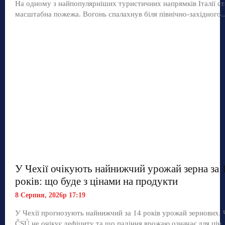
На одному з найпопулярніших туристичних напрямків Італії ст
масштабна пожежа. Вогонь спалахнув біля північно-західного..
У Чехії очікують найнижчий урожай зерна за 
років: що буде з цінами на продукти
8 Серпня, 2026р 17:19
У Чехії прогнозують найнижчий за 14 років урожай зернових.
ČSÚ не очікує дефіциту та що падіння врожаю означає для цін