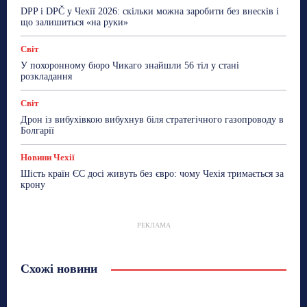
DPP і DPČ у Чехії 2026: скільки можна заробити без внесків і
що залишиться «на руки»
Світ
У похоронному бюро Чикаго знайшли 56 тіл у стані
розкладання
Світ
Дрон із вибухівкою вибухнув біля стратегічного газопроводу в
Болгарії
Новини Чехії
Шість країн ЄС досі живуть без євро: чому Чехія тримається за
крону
РЕКЛАМА
Схожі новини