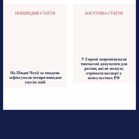
ПОПЕРЕДНЯ СТАТТЯ
НАСТУПНА СТАТТЯ
У Європі запропонували
тимчасові документи для
росіян, які не можуть
На Півдні Чехії за тиждень
отримати паспорт у
зафіксували чотири випадки
консульствах РФ
укусів змій