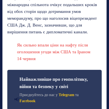
міжнародна спільнота очікує подальших кроків
від обох сторін щодо дотримання умов
меморандуму, про що наголосив віцепрезидент
США Дж. Д. Венс, зазначивши, що для
вирішення питань є дипломатичні канали.
Як сильно впали ціни на нафту після
оголошення угоди між США та Іраном
14 червня
Найважливіше про геополітику,
війни та безпеку у світі
Приєднуйтесь до нас у
Telegram
та
📢
Facebook