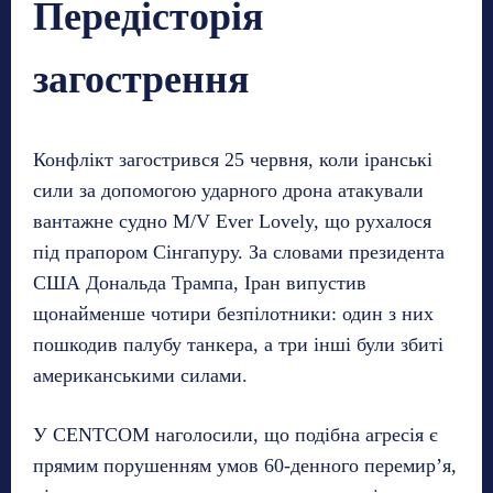
Передісторія
загострення
Конфлікт загострився 25 червня, коли іранські
сили за допомогою ударного дрона атакували
вантажне судно M/V Ever Lovely, що рухалося
під прапором Сінгапуру. За словами президента
США Дональда Трампа, Іран випустив
щонайменше чотири безпілотники: один з них
пошкодив палубу танкера, а три інші були збиті
американськими силами.
У CENTCOM наголосили, що подібна агресія є
прямим порушенням умов 60-денного перемир’я,