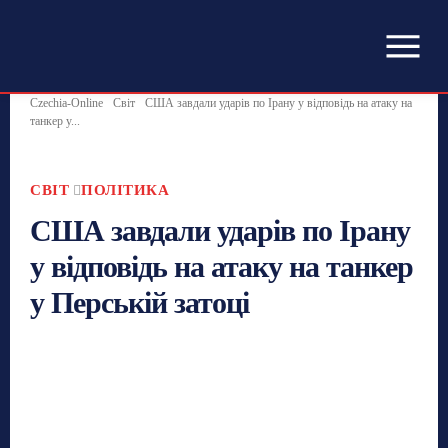
Czechia-Online
Світ
США завдали ударів по Ірану у відповідь на атаку на
танкер у...
СВІТ
ПОЛІТИКА
США завдали ударів по Ірану
у відповідь на атаку на танкер
у Перській затоці