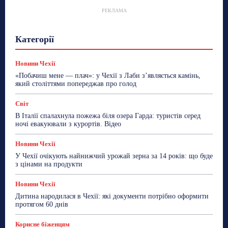
РЕКЛАМА
Гастрогід
Життя та гроші
Здоровʼя
Категорії
Знай Чехію
Корисне біженцям
Культура
Лайфстайл
Мандри
Мова
Новини України
Новини Чехії
Освіта
Політика
Поради
Новини Чехії
Робота
Сад та город
Світ
Спорт
«Побачиш мене — плач»: у Чехії з Лаби з’являється камінь,
ТехноМанія
Топ-новини
Фоторепортаж
який століттями попереджав про голод
Більше
Світ
В Італії спалахнула пожежа біля озера Гарда: туристів серед
ночі евакуювали з курортів. Відео
Новини Чехії
У Чехії очікують найнижчий урожай зерна за 14 років: що буде
з цінами на продукти
Новини Чехії
Дитина народилася в Чехії: які документи потрібно оформити
протягом 60 днів
Корисне біженцям