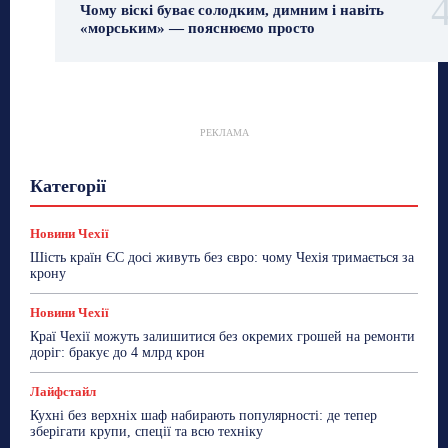
Чому віскі буває солодким, димним і навіть
«морським» — пояснюємо просто
РЕКЛАМА
Гастрогід
Життя та гроші
Здоровʼя
Категорії
Знай Чехію
Корисне біженцям
Культура
Лайфстайл
Мандри
Мова
Новини України
Новини Чехії
Освіта
Політика
Поради
Новини Чехії
Робота
Сад та город
Світ
Спорт
Шість країн ЄС досі живуть без євро: чому Чехія тримається за
ТехноМанія
Топ-новини
Фоторепортаж
крону
Більше
Новини Чехії
Краї Чехії можуть залишитися без окремих грошей на ремонти
доріг: бракує до 4 млрд крон
Лайфстайл
Кухні без верхніх шаф набирають популярності: де тепер
зберігати крупи, спеції та всю техніку