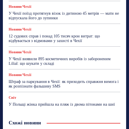
Новини Чехії
У Чехії поїзд протягнув візок із дитиною 45 метрів — мати не
відпускала його до зупинки
Новини Чехії
12 судових справ і понад 105 тисяч крон витрат: що
відбувається з відмовами у захисті в Чехії
Новини Чехії
У Чехії виявили 895 косметичних виробів із забороненим
Lilial: що шукати у складі
Новини Чехії
Штраф за паркування в Чехії: як приходить справжня вимога і
як розпізнати фальшиву SMS
Світ
У Польщі жінка прийшла на пляж із двома пітонами на шиї
Схожі новини