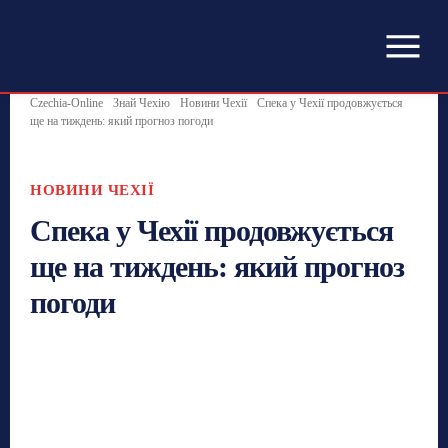
Czechia-Online
Знай Чехію
Новини Чехії
Спека у Чехії продовжується
ще на тиждень: який прогноз погоди
НОВИНИ ЧЕХІЇ
Спека у Чехії продовжується
ще на тиждень: який прогноз
погоди