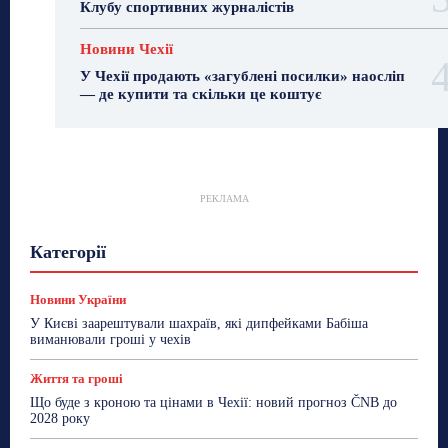
Клубу спортивних журналістів
Новини Чехії
У Чехії продають «загублені посилки» наосліп
— де купити та скільки це коштує
РЕКЛАМА
Гастрогід
Життя та гроші
Здоровʼя
Категорії
Знай Чехію
Корисне біженцям
Культура
Лайфстайл
Мандри
Мова
Новини України
Новини Чехії
Освіта
Політика
Поради
Новини України
Робота
Сад та город
Світ
Спорт
У Києві заарештували шахраїв, які дипфейками Бабіша
ТехноМанія
Топ-новини
Фоторепортаж
виманювали гроші у чехів
Більше
Життя та гроші
Що буде з кроною та цінами в Чехії: новий прогноз ČNB до
2028 року