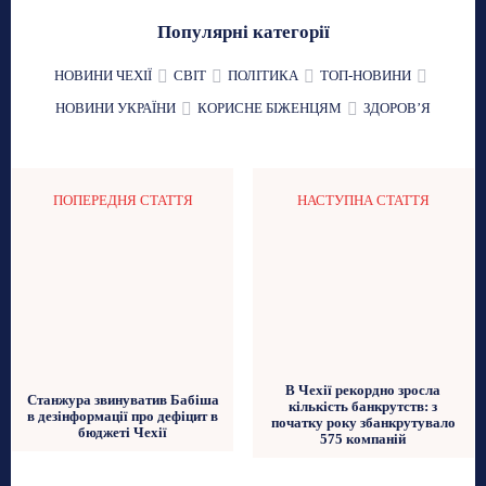
Популярні категорії
НОВИНИ ЧЕХІЇ
СВІТ
ПОЛІТИКА
ТОП-НОВИНИ
НОВИНИ УКРАЇНИ
КОРИСНЕ БІЖЕНЦЯМ
ЗДОРОВʼЯ
ПОПЕРЕДНЯ СТАТТЯ
НАСТУПНА СТАТТЯ
В Чехії рекордно зросла
Станжура звинуватив Бабіша
кількість банкрутств: з
в дезінформації про дефіцит в
початку року збанкрутувало
бюджеті Чехії
575 компаній