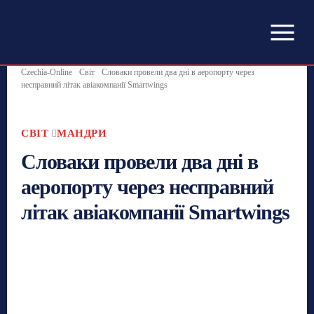
Czechia-Online
Світ
Словаки провели два дні в аеропорту через
несправний літак авіакомпанії Smartwings
СВІТ
МАНДРИ
Словаки провели два дні в
аеропорту через несправний
літак авіакомпанії Smartwings