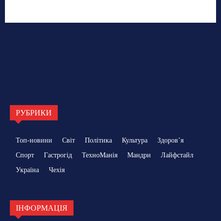
РУБРИКИ
Топ-новини
Світ
Політика
Культура
Здоровʼя
Спорт
Гастрогід
ТехноМанія
Мандри
Лайфстайл
Україна
Чехія
ІНФОРМАЦІЯ