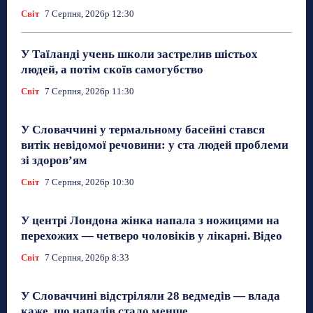
Світ
7 Серпня, 2026р 12:30
У Таїланді учень школи застрелив шістьох
людей, а потім скоїв самогубство
Світ
7 Серпня, 2026р 11:30
У Словаччині у термальному басейні стався
витік невідомої речовини: у ста людей проблеми
зі здоров’ям
Світ
7 Серпня, 2026р 10:30
У центрі Лондона жінка напала з ножицями на
перехожих — четверо чоловіків у лікарні. Відео
Світ
7 Серпня, 2026р 8:33
У Словаччині відстріляли 28 ведмедів — влада
каже, що нападів стало менше