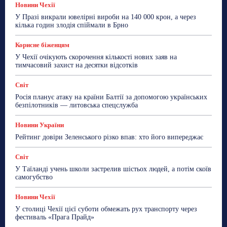
Новини Чехії
У Празі викрали ювелірні вироби на 140 000 крон, а через
кілька годин злодія спіймали в Брно
Корисне біженцям
У Чехії очікують скорочення кількості нових заяв на
тимчасовий захист на десятки відсотків
Світ
Росія планує атаку на країни Балтії за допомогою українських
безпілотників — литовська спецслужба
Новини України
Рейтинг довіри Зеленського різко впав: хто його випереджає
Світ
У Таїланді учень школи застрелив шістьох людей, а потім скоїв
самогубство
Новини Чехії
У столиці Чехії цієї суботи обмежать рух транспорту через
фестиваль «Прага Прайд»