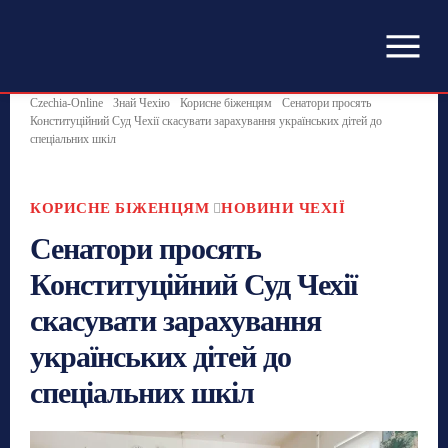
Czechia-Online
Знай Чехію
Корисне біженцям
Сенатори просять
Конституційний Суд Чехії скасувати зарахування українських дітей до
спеціальних шкіл
КОРИСНЕ БІЖЕНЦЯМ
НОВИНИ ЧЕХІЇ
Сенатори просять
Конституційний Суд Чехії
скасувати зарахування
українських дітей до
спеціальних шкіл