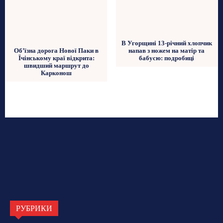
В Угорщині 13-річний хлопчик
Об’їзна дорога Нової Паки в
напав з ножем на матір та
Їчінському краї відкрита:
бабусю: подробиці
швидший маршрут до
Карконош
РУБРИКИ