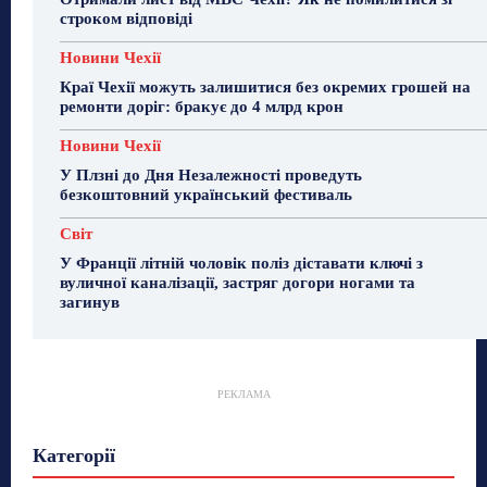
строком відповіді
Новини Чехії
Краї Чехії можуть залишитися без окремих грошей на
ремонти доріг: бракує до 4 млрд крон
Новини Чехії
У Плзні до Дня Незалежності проведуть
безкоштовний український фестиваль
Світ
У Франції літній чоловік поліз діставати ключі з
вуличної каналізації, застряг догори ногами та
загинув
РЕКЛАМА
Гастрогід
Життя та гроші
Здоровʼя
Категорії
Знай Чехію
Корисне біженцям
Культура
Лайфстайл
Мандри
Мова
Новини України