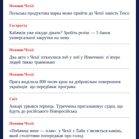
Новини Чехії
Освіта
Політика
Поради
Новини Чехії
Робота
Сад та город
Світ
Спорт
Польська продуктова марка може прийти до Чехії замість Tesco
ТехноМанія
Топ-новини
Фоторепортаж
Гастрогід
Більше
Кабачків уже нікуди дівати? Зробіть реліш — 5 банок
універсальної закрутки на зиму
Новини Чехії
Два авто з Чехії зіткнулися лоб у лоб у Німеччині: п’ятеро
людей тяжко травмовані
Новини Чехії
Прага виділила 800 тисяч крон на добровільне повернення
українців: що передбачає програма
Світ
Анкарі урвався терпець: Туреччина пригальмовує судна, що
йдуть до російського Новоросійська
Новини Чехії
«Побачиш мене — плач»: у Чехії з Лаби з’являється камінь,
який століттями попереджав про голод