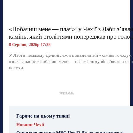
«Побачиш мене — плач»: у Чехії з Лаби з’явл
камінь, який століттями попереджав про голод
8 Серпня, 2026р 17:38
У Лабі в чеському Дечині лежить знаменитий «камінь голоду»
означає напис «Побачиш мене — плач» і чому він з’являється п
посухи
РЕКЛАМА
Гаряче на цьому тижні
Новини Чехії
Отримали лист від МВС Чехії? Як не помилитися зі