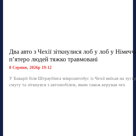
Два авто з Чехії зіткнулися лоб у лоб у Німечч
п’ятеро людей тяжко травмовані
8 Серпня, 2026р 19:12
У Баварії біля Штраубінга мікроавтобус із Чехії виїхав на зуст
смугу та зіткнувся з автомобілем, яким також керував чех