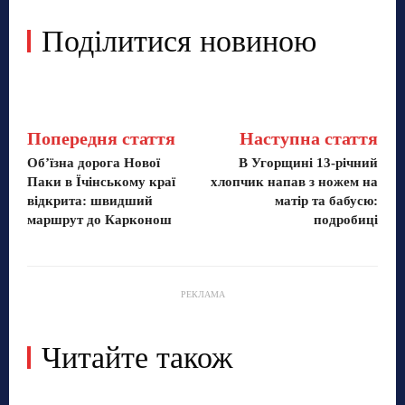
Поділитися новиною
Попередня стаття
Наступна стаття
Об’їзна дорога Нової
В Угорщині 13-річний
Паки в Їчінському краї
хлопчик напав з ножем на
відкрита: швидший
матір та бабусю:
маршрут до Карконош
подробиці
РЕКЛАМА
Читайте також