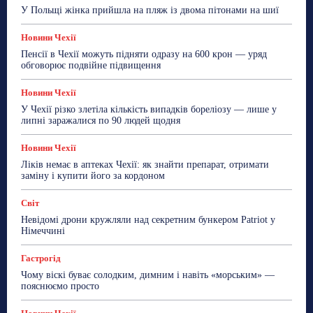
Робота
Сад та город
Світ
Спорт
У Польщі жінка прийшла на пляж із двома пітонами на шиї
ТехноМанія
Топ-новини
Фоторепортаж
Новини Чехії
Більше
Пенсії в Чехії можуть підняти одразу на 600 крон — уряд
обговорює подвійне підвищення
Новини Чехії
У Чехії різко злетіла кількість випадків бореліозу — лише у
липні заражалися по 90 людей щодня
Новини Чехії
Ліків немає в аптеках Чехії: як знайти препарат, отримати
заміну і купити його за кордоном
Світ
Невідомі дрони кружляли над секретним бункером Patriot у
Німеччині
Гастрогід
Чому віскі буває солодким, димним і навіть «морським» —
пояснюємо просто