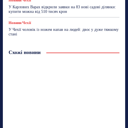
Новини Чехії
У Карлових Варах відкрили заявки на 83 нові садові ділянки:
купити можна від 510 тисяч крон
Новини Чехії
У Чехії чоловік із ножем напав на людей: двоє у дуже тяжкому
стані
Схожі новини