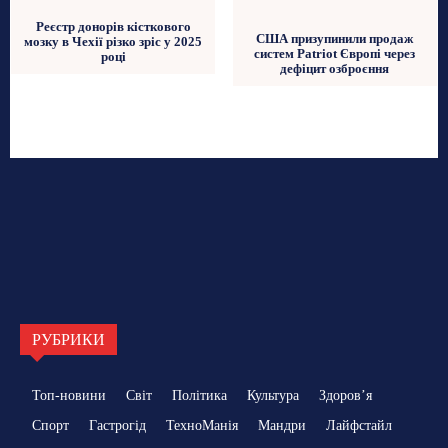
Реєстр донорів кісткового
США призупинили продаж
мозку в Чехії різко зріс у 2025
систем Patriot Європі через
році
дефіцит озброєння
РУБРИКИ
Топ-новини
Світ
Політика
Культура
Здоровʼя
Спорт
Гастрогід
ТехноМанія
Мандри
Лайфстайл