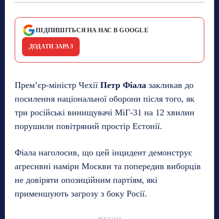
ПІДПИШІТЬСЯ НА НАС В GOOGLE
ДОДАТИ ЗАРАЗ
Прем’єр-міністр Чехії
Петр Фіала
закликав до
посилення національної оборони після того, як
три російські винищувачі МіГ-31 на 12 хвилин
порушили повітряний простір Естонії.
Фіала наголосив, що цей інцидент демонструє
агресивні наміри Москви та попередив виборців
не довіряти опозиційним партіям, які
применшують загрозу з боку Росії.
РЕКЛАМА