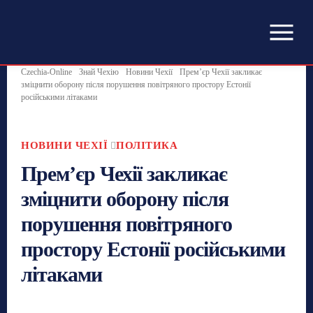
Czechia-Online
Знай Чехію
Новини Чехії
Прем’єр Чехії закликає
зміцнити оборону після порушення повітряного простору Естонії
російськими літаками
НОВИНИ ЧЕХІЇ
ПОЛІТИКА
Прем’єр Чехії закликає
зміцнити оборону після
порушення повітряного
простору Естонії російськими
літаками