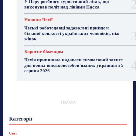
У Перу розбився туристичний літак, що
виконував політ над лініями Наска
Новини Чехії
Чеські роботодавці задоволені приїздом
більшої кількості українських чоловіків, ніж
жінок
Корисне біженцям
Чехія припинила надавати тимчасовий захист
для нових військовозобов’язаних українців з 5
серпня 2026
РЕКЛАМА
Гастрогід
Життя та гроші
Здоровʼя
Категорії
Знай Чехію
Корисне біженцям
Культура
Лайфстайл
Мандри
Мова
Новини України
Новини Чехії
Освіта
Політика
Поради
Світ