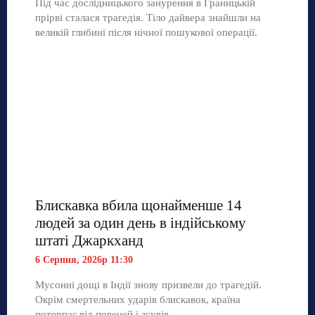
Під час дослідницького занурення в Границькій
прірві сталася трагедія. Тіло дайвера знайшли на
великій глибині після нічної пошукової операції.
Блискавка вбила щонайменше 14
людей за один день в індійському
штаті Джаркханд
6 Серпня, 2026р 11:30
Мусонні дощі в Індії знову призвели до трагедій.
Окрім смертельних ударів блискавок, країна
потерпає від повеней і зсувів.