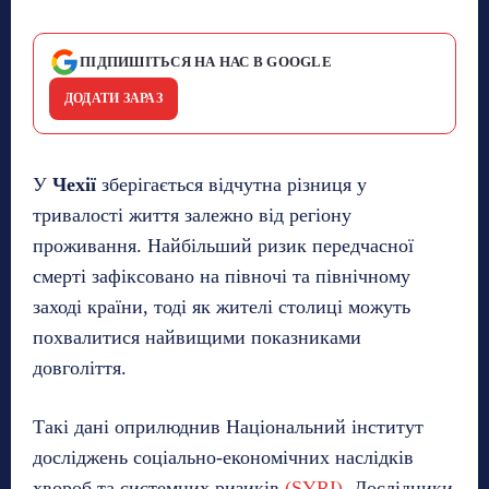
ПІДПИШІТЬСЯ НА НАС В GOOGLE
ДОДАТИ ЗАРАЗ
У
Чехії
зберігається відчутна різниця у
тривалості життя залежно від регіону
проживання. Найбільший ризик передчасної
смерті зафіксовано на півночі та північному
заході країни, тоді як жителі столиці можуть
похвалитися найвищими показниками
довголіття.
Такі дані оприлюднив Національний інститут
досліджень соціально-економічних наслідків
хвороб та системних ризиків
(SYRI)
. Дослідники