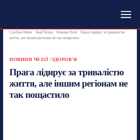
Czechia-Online
Знай Чехію
Новини Чехії
Прага лідирує за тривалістю
життя, але іншим регіонам не так пощастило
НОВИНИ ЧЕХІЇ
ЗДОРОВʼЯ
Прага лідирує за тривалістю
життя, але іншим регіонам не
так пощастило