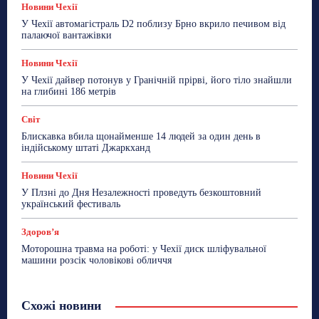
Новини Чехії
У Чехії автомагістраль D2 поблизу Брно вкрило печивом від
палаючої вантажівки
Новини Чехії
У Чехії дайвер потонув у Гранічній прірві, його тіло знайшли
на глибині 186 метрів
Світ
Блискавка вбила щонайменше 14 людей за один день в
індійському штаті Джаркханд
Новини Чехії
У Плзні до Дня Незалежності проведуть безкоштовний
український фестиваль
Здоровʼя
Моторошна травма на роботі: у Чехії диск шліфувальної
машини розсік чоловікові обличчя
Схожі новини