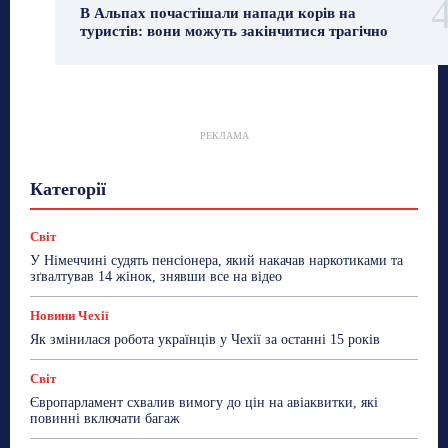
В Альпах почастішали напади корів на
туристів: вони можуть закінчитися трагічно
РЕКЛАМА
Гастрогід
Життя та гроші
Здоровʼя
Категорії
Знай Чехію
Корисне біженцям
Культура
Лайфстайл
Мандри
Мова
Новини України
Новини Чехії
Освіта
Політика
Поради
Світ
Робота
Сад та город
Світ
Спорт
У Німеччині судять пенсіонера, який накачав наркотиками та
ТехноМанія
Топ-новини
Фоторепортаж
зґвалтував 14 жінок, знявши все на відео
Більше
Новини Чехії
Як змінилася робота українців у Чехії за останні 15 років
Світ
Європарламент схвалив вимогу до цін на авіаквитки, які
повинні включати багаж