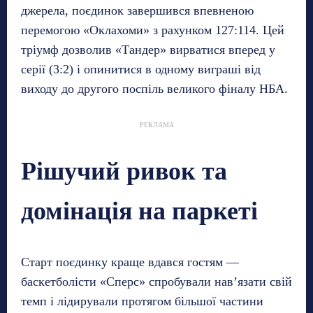
джерела, поєдинок завершився впевненою
перемогою «Оклахоми» з рахунком 127:114. Цей
тріумф дозволив «Тандер» вирватися вперед у
серії (3:2) і опинитися в одному виграші від
виходу до другого поспіль великого фіналу НБА.
РЕКЛАМА
Рішучий ривок та
домінація на паркеті
Старт поєдинку краще вдався гостям —
баскетболісти «Сперс» спробували нав’язати свій
темп і лідирували протягом більшої частини