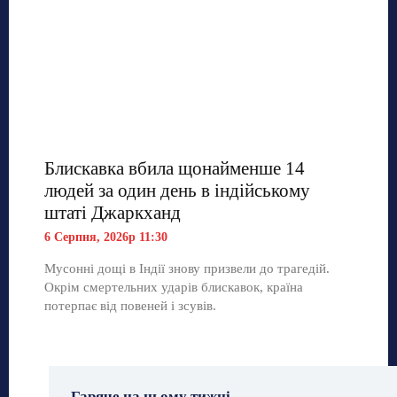
Блискавка вбила щонайменше 14
людей за один день в індійському
штаті Джаркханд
6 Серпня, 2026р 11:30
Мусонні дощі в Індії знову призвели до трагедій.
Окрім смертельних ударів блискавок, країна
потерпає від повеней і зсувів.
Гаряче на цьому тижні