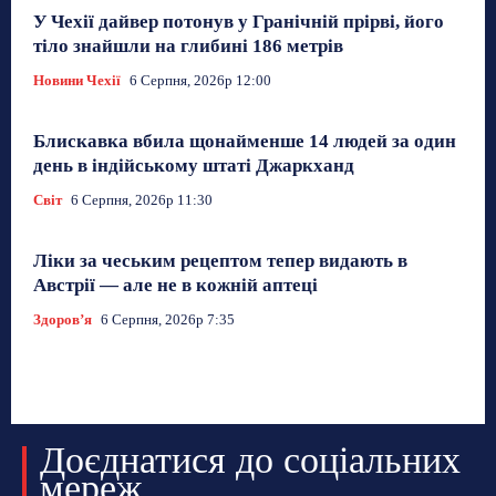
У Чехії дайвер потонув у Гранічній прірві, його
тіло знайшли на глибині 186 метрів
Новини Чехії
6 Серпня, 2026р 12:00
Блискавка вбила щонайменше 14 людей за один
день в індійському штаті Джаркханд
Світ
6 Серпня, 2026р 11:30
Ліки за чеським рецептом тепер видають в
Австрії — але не в кожній аптеці
Здоровʼя
6 Серпня, 2026р 7:35
Доєднатися до соціальних
мереж