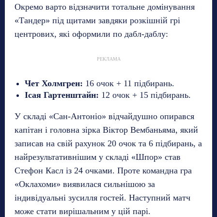
Окремо варто відзначити тотальне домінування
«Тандер» під щитами завдяки розкішній грі
центрових, які оформили по дабл-даблу:
РЕКЛАМА
Чет Холмгрен:
16 очок + 11 підбирань.
Ісая Гартенштайн:
12 очок + 15 підбирань.
У складі «Сан-Антоніо» відчайдушно опирався
капітан і головна зірка Віктор Вембаньяма, який
записав на свій рахунок 20 очок та 6 підбирань, а
найрезультативнішим у складі «Шпор» став
Стефон Касл із 24 очками. Проте командна гра
«Оклахоми» виявилася сильнішою за
індивідуальні зусилля гостей. Наступний матч
може стати вирішальним у цій парі.