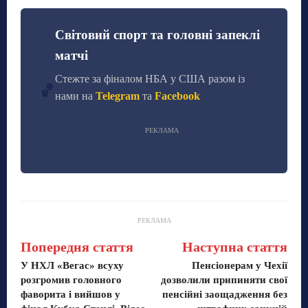
Світовий спорт та головні запеклі
матчі
Стежте за фіналом НБА у США разом із
🏀
нами на
Telegram
та
Facebook
РЕКЛАМА
РЕКЛАМА
Попередня стаття
Наступна стаття
У НХЛ «Вегас» всуху
Пенсіонерам у Чехії
розгромив головного
дозволили припиняти свої
фаворита і вийшов у
пенсійні заощадження без