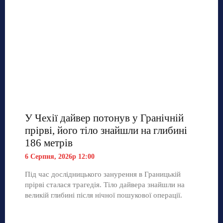
У Чехії дайвер потонув у Гранічній
прірві, його тіло знайшли на глибині
186 метрів
6 Серпня, 2026р 12:00
Під час дослідницького занурення в Границькій
прірві сталася трагедія. Тіло дайвера знайшли на
великій глибині після нічної пошукової операції.