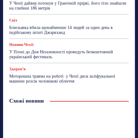
У Чехії дайвер потонув у Гранічній прірві, його тіло знайшли
на глибині 186 метрів
Світ
Блискавка вбила щонайменше 14 людей за один день в
індійському штаті Джаркханд
Новини Чехії
У Плзні до Дня Незалежності проведуть безкоштовний
український фестиваль
Здоровʼя
Моторошна травма на роботі: у Чехії диск шліфувальної
машини розсік чоловікові обличчя
Схожі новини