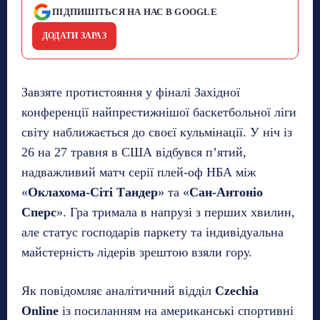
ПІДПИШІТЬСЯ НА НАС В GOOGLE
ДОДАТИ ЗАРАЗ
Завзяте протистояння у фіналі Західної
конференції найпрестижнішої баскетбольної ліги
світу наближається до своєї кульмінації. У ніч із
26 на 27 травня в США відбувся п’ятий,
надважливий матч серії плей-оф НБА між
«
Оклахома-Сіті Тандер
» та «
Сан-Антоніо
Сперс
». Гра тримала в напрузі з перших хвилин,
але статус господарів паркету та індивідуальна
майстерність лідерів зрештою взяли гору.
Як повідомляє аналітичний відділ
Czechia
Online
із посиланням на американські спортивні