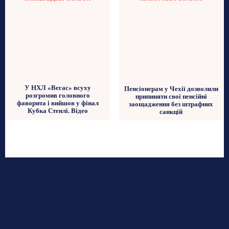
У НХЛ «Вегас» всуху
Пенсіонерам у Чехії дозволили
розгромив головного
припиняти свої пенсійні
фаворита і вийшов у фінал
заощадження без штрафних
Кубка Стенлі. Відео
санкцій