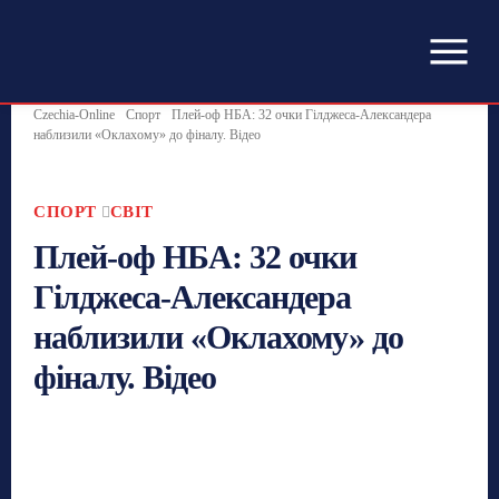
Czechia-Online
Спорт
Плей-оф НБА: 32 очки Гілджеса-Александера
наблизили «Оклахому» до фіналу. Відео
СПОРТ
СВІТ
Плей-оф НБА: 32 очки
Гілджеса-Александера
наблизили «Оклахому» до
фіналу. Відео