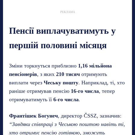
РЕКЛАМА
Пенсії виплачуватимуть у
першій половині місяця
Зміни торкнуться приблизно
1,16 мільйона
пенсіонерів
, з яких
210 тисяч
отримують
виплати через
Чеську пошту
. Наприклад, ті, хто
раніше отримував пенсію
16-го числа
, тепер
отримуватимуть її
6-го числа
.
Франтішек Богунеч
, директор ČSSZ, зазначив:
“Завдяки співпраці з Чеською поштою навіть ті,
хто отримує пенсію готівкою, зможуть