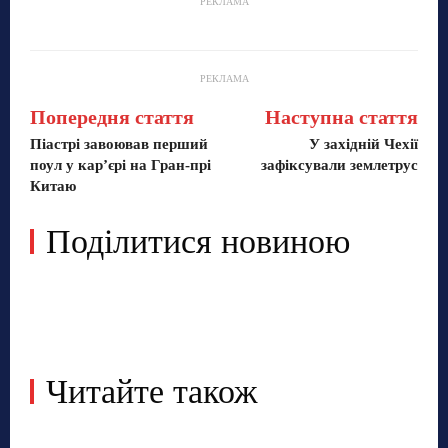
РЕКЛАМА
РЕКЛАМА
Попередня стаття
Наступна стаття
Піастрі завоював перший
У західній Чехії
поул у кар’єрі на Гран-прі
зафіксували землетрус
Китаю
Поділитися новиною
Читайте також