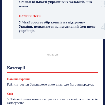
більшої кількості українських чоловіків, ніж
жінок
Новини Чехії
У Чехії зростає збір коштів на підтримку
України, незважаючи на негативний фон щодо
українців
РЕКЛАМА
Гастрогід
Життя та гроші
Здоровʼя
Категорії
Знай Чехію
Корисне біженцям
Культура
Лайфстайл
Мандри
Мова
Новини України
Новини Чехії
Освіта
Політика
Поради
Новини України
Робота
Сад та город
Світ
Спорт
Рейтинг довіри Зеленського різко впав: хто його випереджає
ТехноМанія
Топ-новини
Фоторепортаж
Світ
Більше
У Таїланді учень школи застрелив шістьох людей, а потім скоїв
самогубство