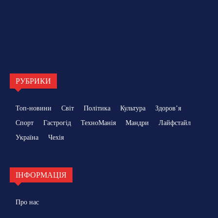
РУБРИКИ
Топ-новини
Світ
Політика
Культура
Здоровʼя
Спорт
Гастрогід
ТехноМанія
Мандри
Лайфстайл
Україна
Чехія
ІНФОРМАЦІЯ
Про нас