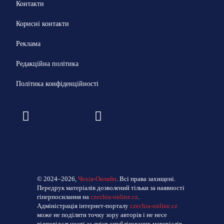
Контакти
Корисні контакти
Реклама
Редакційна політика
Політика конфіденційності
© 2024–2026,
Чехія-Онлайн
. Всі права захищені.
Передрук матеріалів дозволений тільки за наявності
гіперпосилання на
czechia-online.cz
.
Адміністрація інтернет-порталу
czechia-online.cz
може не поділяти точку зору авторів і не несе
відповідальності за зміст опублікованих матеріалів