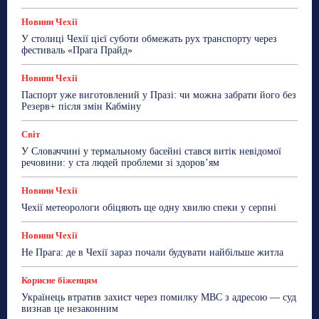
Новини Чехії
У столиці Чехії цієї суботи обмежать рух транспорту через
фестиваль «Прага Прайд»
Новини Чехії
Паспорт уже виготовлений у Празі: чи можна забрати його без
Резерв+ після змін Кабміну
Світ
У Словаччині у термальному басейні стався витік невідомої
речовини: у ста людей проблеми зі здоров’ям
Новини Чехії
Чехії метеорологи обіцяють ще одну хвилю спеки у серпні
Новини Чехії
Не Прага: де в Чехії зараз почали будувати найбільше житла
Корисне біженцям
Українець втратив захист через помилку МВС з адресою — суд
визнав це незаконним