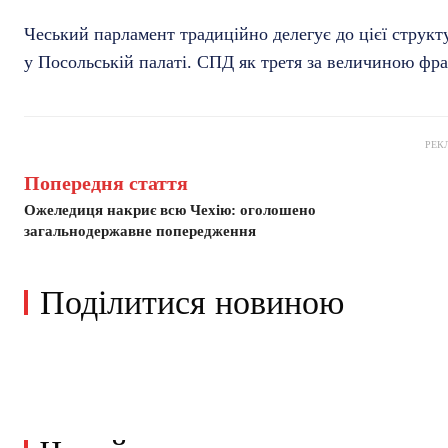
Чеський парламент традиційно делегує до цієї структ
у Посольській палаті. СПД як третя за величиною фра
РЕК
Попередня стаття
Ожеледиця накриє всю Чехію: оголошено
загальнодержавне попередження
Поділитися новиною