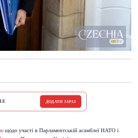
LE
ДОДАТИ ЗАРАЗ
ію
щодо участі в Парламентській асамблеї НАТО і