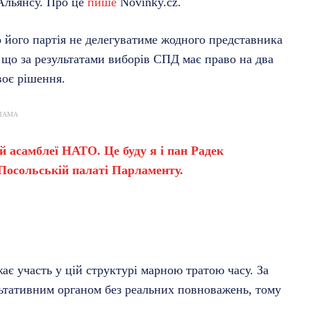
 Альянсу. Про це
пише
Novinky.cz.
його партія не делегуватиме жодного представника
 що за результатами виборів СПД має право на два
воє рішення.
ЛАМА
 асамблеї НАТО. Це буду я і пан Радек
Посольській палаті Парламенту.
є участь у цій структурі марною тратою часу. За
ьтативним органом без реальних повноважень, тому