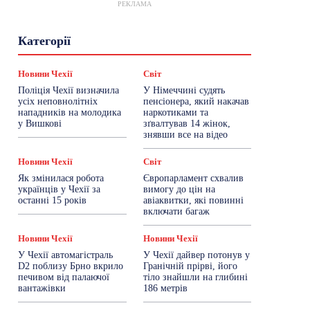
РЕКЛАМА
Гастрогід
Життя та гроші
Здоровʼя
Категорії
Знай Чехію
Корисне біженцям
Культура
Лайфстайл
Мандри
Мова
Новини України
Новини Чехії
Освіта
Новини Чехії
Світ
Політика
Поради
Робота
Сад та город
Поліція Чехії визначила
У Німеччині судять
Світ
Спорт
ТехноМанія
Топ-новини
усіх неповнолітніх
пенсіонера, який накачав
Фоторепортаж
нападників на молодика
наркотиками та
у Вишкові
зґвалтував 14 жінок,
знявши все на відео
Більше
Новини Чехії
Світ
Як змінилася робота
Європарламент схвалив
українців у Чехії за
вимогу до цін на
останні 15 років
авіаквитки, які повинні
включати багаж
Новини Чехії
Новини Чехії
У Чехії автомагістраль
У Чехії дайвер потонув у
D2 поблизу Брно вкрило
Гранічній прірві, його
печивом від палаючої
тіло знайшли на глибині
вантажівки
186 метрів