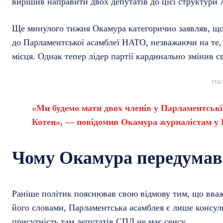
вирішив направити двох депутатів до цієї структури
Ще минулого тижня Окамура категорично заявляв, що 
до Парламентської асамблеї НАТО, незважаючи на те,
місця. Однак тепер лідер партії кардинально змінив с
РЕК
«Ми будемо мати двох членів у Парламентській
Котен», — повідомив Окамура журналістам у 
Чому Окамура передумав
Раніше політик пояснював свою відмову тим, що вважа
його словами, Парламентська асамблея є лише консул
присутність там депутатів СПД не має сенсу.