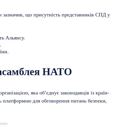
ін зазначив, що присутність представників СПД у
ть Альянсу.
.
їни.
асамблея НАТО
анізацією, яка об’єднує законодавців із країн-
ь платформою для обговорення питань безпеки,
ЛАМА