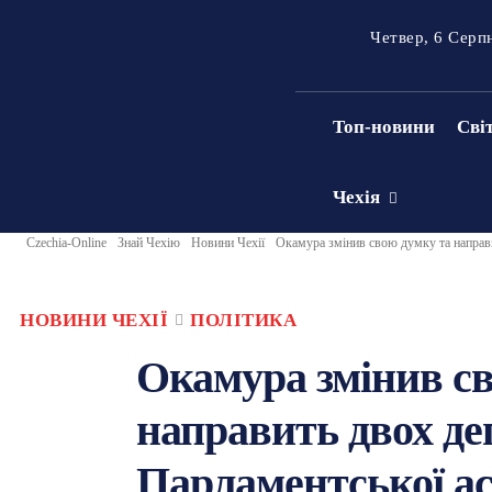
Четвер, 6 Серп
Топ-новини
Сві
Чехія
Czechia-Online
Знай Чехію
Новини Чехії
Окамура змінив свою думку та направ
НОВИНИ ЧЕХІЇ
ПОЛІТИКА
Окамура змінив с
направить двох де
Парламентської а