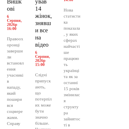
Вишк
ував
ові
14
Нова
жінок,
статисти
6
Серпня,
знявш
ка
2026р
показала
16:00
и все
, у яких
на
Правоох
сферах
відео
оронці
найчасті
заверши
ше
6
Серпня,
ли
працюю
2026р
встановл
ть
15:00
ення
українці
Слідчі
учасникі
та як за
припуск
в
останні
ають,
нападу,
15 років
що
який
змінилас
потерпіл
пошири
я
их може
вся
структу
бути
соцмере
ра
значно
жами.
зайнятос
більше.
Справу
ті в