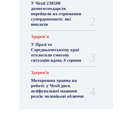
У Чехії 238500
домогосподарств
перейшли на отримання
супердопомоги: які
виплати
Здоровʼя
У Празі та
Середньочеському краї
оголосили смогову
ситуацію вдень 4 серпня
Здоровʼя
Моторошна травма на
роботі: у Чехії диск
шліфувальної машини
розсік чоловікові обличчя