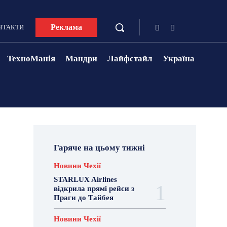
Реклама
НТАКТИ
ТехноМанія
Мандри
Лайфстайл
Україна
Гаряче на цьому тижні
Новини Чехії
STARLUX Airlines
відкрила прямі рейси з
Праги до Тайбея
Новини Чехії