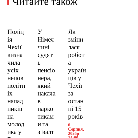
Читайте також
Поліц
У
Як
ія
Німеч
зміни
Чехії
чині
лася
визна
судят
робот
чила
ь
а
усіх
пенсіо
україн
непов
нера,
ців у
нолітн
який
Чехії
іх
накача
за
напад
в
остан
ників
нарко
ні 15
на
тикам
років
молод
и та
6
Серпня,
ика у
зґвалт
2026р
14:00