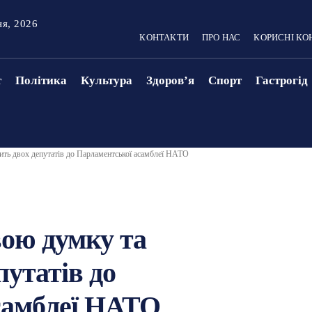
ня, 2026
КОНТАКТИ
ПРО НАС
КОРИСНІ КО
т
Політика
Культура
Здоровʼя
Спорт
Гастрогід
ить двох депутатів до Парламентської асамблеї НАТО
вою думку та
путатів до
самблеї НАТО