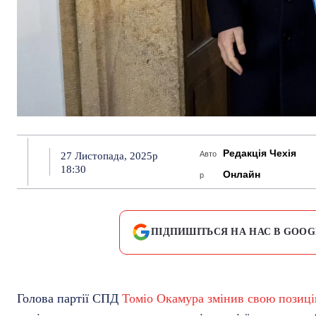
Редакція Чехія
Авто
27 Листопада, 2025р
18:30
Онлайн
р
ПІДПИШІТЬСЯ НА НАС В GOOG
Голова партії СПД
Томіо Окамура змінив свою позиц