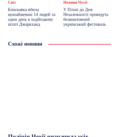
Світ
Новини Чехії
Блискавка вбила
У Плзні до Дня
щонайменше 14 людей за
Незалежності проведуть
один день в індійському
безкоштовний
штаті Джаркханд
український фестиваль
Схожі новини
Поліція Чехії визначила усіх