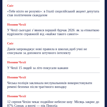
Світ
«Тебе ніхто не розуміє»: в Італії сицилійський акцент депутата
став політичним скандалом
Новини Чехії
У Чехії сьогодні з’явився перший бурчак 2026: як за етикеткою
відрізнити справжній від «майже такого самого»
Світ
Данія запроваджує нові правила в школах,щоб учні не
списували за допомоги штучного інтелекту
Новини Чехії
У Чехії 15 людей за літо покусали кажани
Новини Чехії
Чеська поліція закликала веслувальників використовувати
ремені безпеки після трагічного випадку
Новини Чехії
12 серпня Чехію чекає подвійне небесне шоу: Місяць закриє до
87% Сонця, а вночі — пік Персеїд