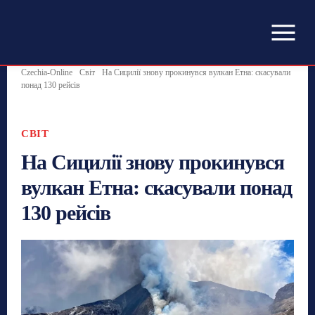
Czechia-Online
Світ
На Сицилії знову прокинувся вулкан Етна: скасували
понад 130 рейсів
СВІТ
На Сицилії знову прокинувся
вулкан Етна: скасували понад
130 рейсів