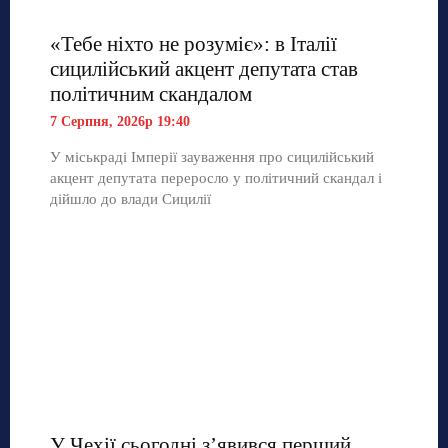
«Тебе ніхто не розуміє»: в Італії
сицилійський акцент депутата став
політичним скандалом
7 Серпня, 2026р 19:40
У міськраді Імперії зауваження про сицилійський
акцент депутата переросло у політичний скандал і
дійшло до влади Сицилії
У Чехії сьогодні з’явився перший