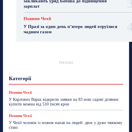
закликають уряд Бабіша до підвищення
зарплат
Новини Чехії
У Празі за один день п’ятеро людей отруїлися
чадним газом
РЕКЛАМА
Гастрогід
Життя та гроші
Здоровʼя
Категорії
Знай Чехію
Корисне біженцям
Культура
Лайфстайл
Мандри
Мова
Новини України
Новини Чехії
Освіта
Політика
Поради
Новини Чехії
Робота
Сад та город
Світ
Спорт
У Карлових Варах відкрили заявки на 83 нові садові ділянки:
ТехноМанія
Топ-новини
Фоторепортаж
купити можна від 510 тисяч крон
Більше
Новини Чехії
У Чехії чоловік із ножем напав на людей: двоє у дуже тяжкому
стані