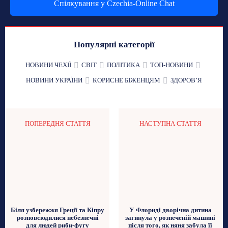
Спілкування у Czechia-Online Chat
Популярні категорії
НОВИНИ ЧЕХІЇ
СВІТ
ПОЛІТИКА
ТОП-НОВИНИ
НОВИНИ УКРАЇНИ
КОРИСНЕ БІЖЕНЦЯМ
ЗДОРОВʼЯ
ПОПЕРЕДНЯ СТАТТЯ
НАСТУПНА СТАТТЯ
У Флориді дворічна дитина
Біля узбережжя Греції та Кіпру
загинула у розпеченій машині
розповсюдилися небезпечні
після того, як няня забула її
для людей риби-фугу