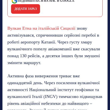
ПІДПИШІТЬСЯ НА НАС В GOOGLE
ДОДАТИ ЗАРАЗ
Вулкан Етна на італійській Сицилії
знову
активізувався, спричинивши серйозні перебої в
роботі аеропорту Катанії. Через густу хмару
вулканічного попелу авіакомпанії вже скасували
понад 130 рейсів, а десятки інших були змушені
змінити маршрут.
Активна фаза виверження триває вже
одинадцятий день. Через посилення вулканічної
активності Національний інститут геофізики та
вулканології Італії (INGV) тимчасово підвищував
рівень авіаційної небезпеки до найвищого –