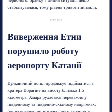
червоного. Зранку 7 липня ситуація дещо
стабілізувалася, тому рівень тривоги знизили.
РЕКЛАМА
Виверження Етни
порушило роботу
аеропорту Катанії
Вулканічний попіл продовжує підійматися з
кратера Ворагіне на висоту близько 1,5
кілометра. Хмара рухається переважно у
південному та південно-східному напрямках,
безпосередньо до міжнародного аеропорту