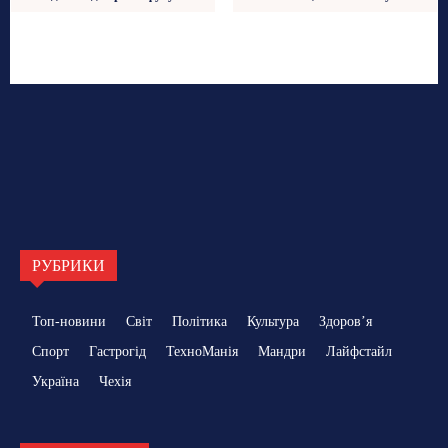
РУБРИКИ
Топ-новини
Світ
Політика
Культура
Здоровʼя
Спорт
Гастрогід
ТехноМанія
Мандри
Лайфстайл
Україна
Чехія