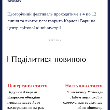
заходах.
Цьогорічний фестиваль проходитиме з 4 по 12
липня та вкотре перетворить Карлові Вари на
центр світової кіноіндустрії.
РЕКЛАМА
Поділитися новиною
Попередня стаття
Наступна стаття
Ведучий Джеремі
У чеському Усті-над-
Кларксон обнадіяв
Лабем люди скоїли
глядачів щодо його
самосуд над водієм, що
захворювання на рак
збив пішохода