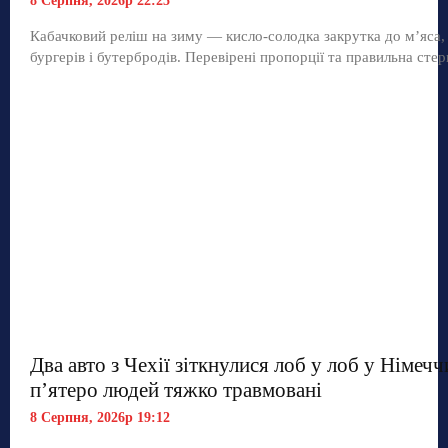
8 Серпня, 2026р 22:25
Кабачковий реліш на зиму — кисло-солодка закрутка до м’яса,
бургерів і бутербродів. Перевірені пропорції та правильна стер
Два авто з Чехії зіткнулися лоб у лоб у Німечч
п’ятеро людей тяжко травмовані
8 Серпня, 2026р 19:12