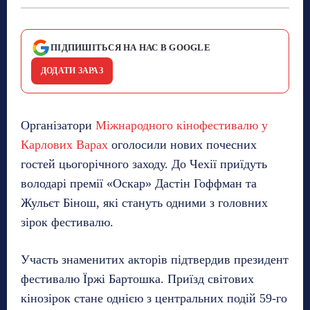
ПІДПИШІТЬСЯ НА НАС В GOOGLE
ДОДАТИ ЗАРАЗ
Організатори
Міжнародного кінофестивалю у
Карлових Варах
оголосили нових почесних
гостей цьогорічного заходу. До Чехії приїдуть
володарі премії «Оскар» Дастін Гоффман та
Жульєт Бінош, які стануть одними з головних
зірок фестивалю.
Участь знаменитих акторів підтвердив президент
фестивалю Їржі Бартошка. Приїзд світових
кінозірок стане однією з центральних подій 59-го