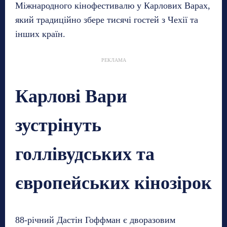
Міжнародного кінофестивалю у Карлових Варах,
який традиційно збере тисячі гостей з Чехії та
інших країн.
РЕКЛАМА
Карлові Вари
зустрінуть
голлівудських та
європейських кінозірок
88-річний Дастін Гоффман є дворазовим