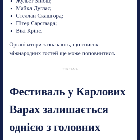
Жульєт Бінош;
Майкл Дуглас;
Стеллан Скашгорд;
Пітер Сарсгаард;
Вікі Кріпс.
Організатори зазначають, що список
міжнародних гостей ще може поповнитися.
РЕКЛАМА
Фестиваль у Карлових
Варах залишається
однією з головних