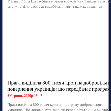
У Баварії біля Штраубінга мікроавтобус із Чехії виїхав на зуст
смугу та зіткнувся з автомобілем, яким також керував чех
Прага виділила 800 тисяч крон на добровільне
повернення українців: що передбачає програм
8 Серпня, 2026р 18:47
Прага виділила 800 тисяч крон на програму добровільного по
українців. Що допоможуть закрити перед остаточним виїздом