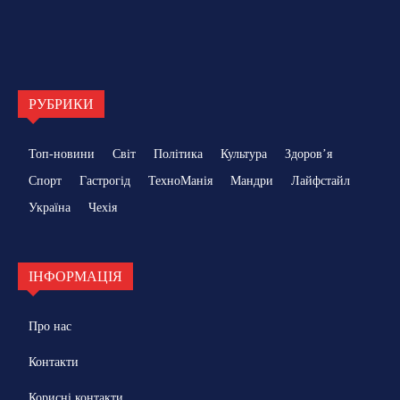
РУБРИКИ
Топ-новини
Світ
Політика
Культура
Здоровʼя
Спорт
Гастрогід
ТехноМанія
Мандри
Лайфстайл
Україна
Чехія
ІНФОРМАЦІЯ
Про нас
Контакти
Корисні контакти