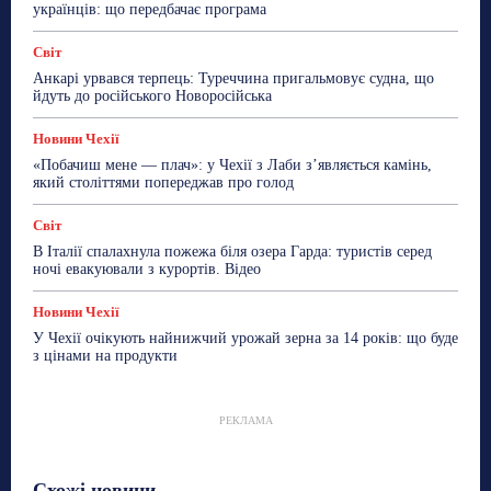
українців: що передбачає програма
Світ
Анкарі урвався терпець: Туреччина пригальмовує судна, що
йдуть до російського Новоросійська
Новини Чехії
«Побачиш мене — плач»: у Чехії з Лаби з’являється камінь,
який століттями попереджав про голод
Світ
В Італії спалахнула пожежа біля озера Гарда: туристів серед
ночі евакуювали з курортів. Відео
Новини Чехії
У Чехії очікують найнижчий урожай зерна за 14 років: що буде
з цінами на продукти
РЕКЛАМА
Схожі новини