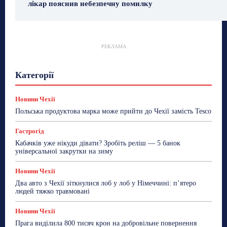
лікар пояснив небезпечну помилку
РЕКЛАМА
Гастрогід
Життя та гроші
Здоровʼя
Категорії
Знай Чехію
Корисне біженцям
Культура
Лайфстайл
Мандри
Мова
Новини України
Новини Чехії
Освіта
Політика
Поради
Новини Чехії
Робота
Сад та город
Світ
Спорт
Польська продуктова марка може прийти до Чехії замість Tesco
ТехноМанія
Топ-новини
Фоторепортаж
Гастрогід
Більше
Кабачків уже нікуди дівати? Зробіть реліш — 5 банок
універсальної закрутки на зиму
Новини Чехії
Два авто з Чехії зіткнулися лоб у лоб у Німеччині: п’ятеро
людей тяжко травмовані
Новини Чехії
Прага виділила 800 тисяч крон на добровільне повернення