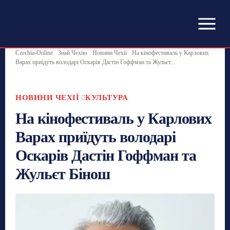
Czechia-Online
Знай Чехію
Новини Чехії
На кінофестиваль у Карлових
Варах приїдуть володарі Оскарів Дастін Гоффман та Жульєт...
НОВИНИ ЧЕХІЇ
КУЛЬТУРА
На кінофестиваль у Карлових
Варах приїдуть володарі
Оскарів Дастін Гоффман та
Жульєт Бінош