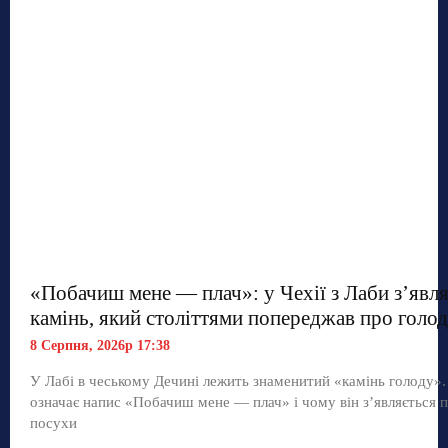
«Побачиш мене — плач»: у Чехії з Лаби з’явл
камінь, який століттями попереджав про голод
8 Серпня, 2026р 17:38
У Лабі в чеському Дечині лежить знаменитий «камінь голоду»
означає напис «Побачиш мене — плач» і чому він з’являється п
посухи