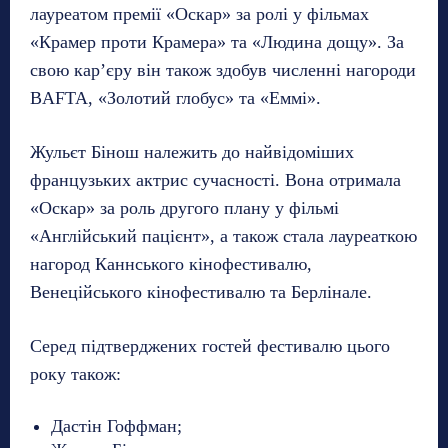
лауреатом премії «Оскар» за ролі у фільмах
«Крамер проти Крамера» та «Людина дощу». За
свою кар’єру він також здобув численні нагороди
BAFTA, «Золотий глобус» та «Еммі».
Жульєт Бінош належить до найвідоміших
французьких актрис сучасності. Вона отримала
«Оскар» за роль другого плану у фільмі
«Англійський пацієнт», а також стала лауреаткою
нагород Каннського кінофестивалю,
Венеційського кінофестивалю та Берлінале.
Серед підтверджених гостей фестивалю цього
року також:
Дастін Гоффман;