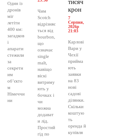
23:30
тисяч
Один із
крон
дронів
Чим
міг
Scotch
7
Серпня,
летіти
відрізняє
2026р
400 км:
ться від
21:03
загадков
bourbon,
Карлові
і
що
Вари у
апарати
означає
Чехії
стежили
single
прийма
за
malt,
ють
секретн
навіщо
заявки
им
віскі
на 83
об’єкто
витриму
нові
м
ють у
садові
Німеччи
бочках і
ділянки.
ни
чи
Скільки
можна
коштую
додават
ть
и лід.
оренда й
Простий
купівля
гід по