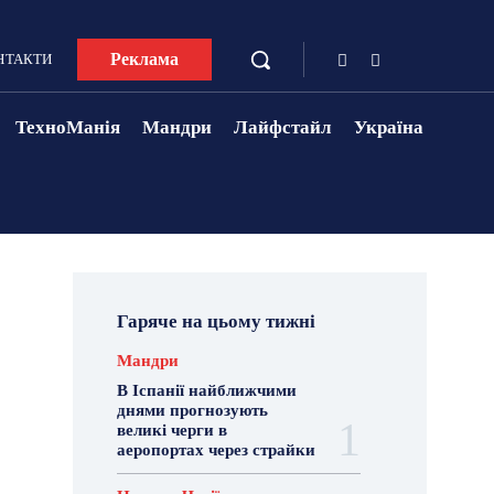
Реклама
НТАКТИ
ТехноМанія
Мандри
Лайфстайл
Україна
Гаряче на цьому тижні
Мандри
В Іспанії найближчими
днями прогнозують
великі черги в
аеропортах через страйки