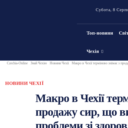
Субота, 8 Серп
Топ-новини
Сві
Чехія
Czechia-Online
Знай Чехію
Новини Чехії
Макро в Чехії терміново знімає з прод
НОВИНИ ЧЕХІЇ
Макро в Чехії терм
продажу сир, що в
проблеми зі здоро