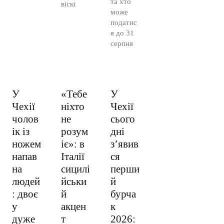
та хто
віскі
може
податис
я до 31
серпня
У
«Тебе
У
Чехії
ніхто
Чехії
чолов
не
сього
ік із
розум
дні
ножем
іє»: в
з’явив
напав
Італії
ся
на
сицилі
перши
людей
йськи
й
: двоє
й
бурча
у
акцен
к
дуже
т
2026: