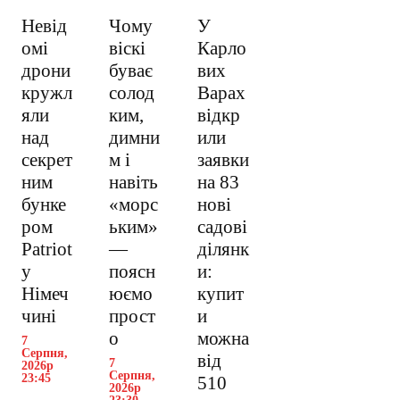
Невід
Чому
У
омі
віскі
Карло
дрони
буває
вих
кружл
солод
Варах
яли
ким,
відкр
над
димни
или
секрет
м і
заявки
ним
навіть
на 83
бунке
«морс
нові
ром
ьким»
садові
Patriot
—
ділянк
у
поясн
и:
Німеч
юємо
купит
чині
прост
и
о
можна
7
Серпня,
від
7
2026р
Серпня,
23:45
510
2026р