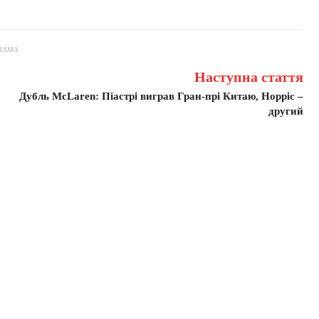
ЛАМА
Наступна стаття
Дубль McLaren: Піастрі виграв Гран-прі Китаю, Норріс –
другий