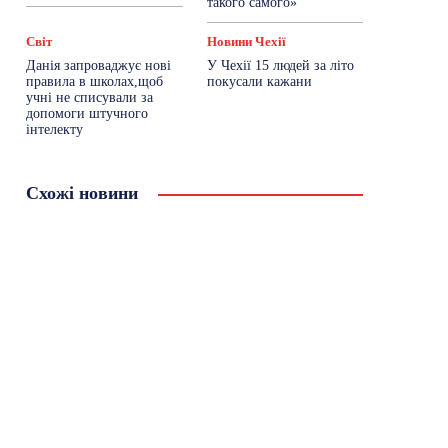
такого самого»
Світ
Новини Чехії
Данія запроваджує нові
У Чехії 15 людей за літо
правила в школах,щоб
покусали кажани
учні не списували за
допомоги штучного
інтелекту
Схожі новини