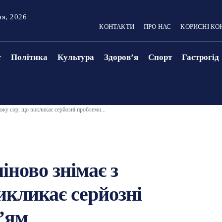
ня, 2026
КОНТАКТИ
ПРО НАС
КОРИСНІ КО
т
Політика
Культура
Здоровʼя
Спорт
Гастрогід
ажу сир, що викликає серйозні проблеми...
іново знімає з
икликає серйозні
вʼям