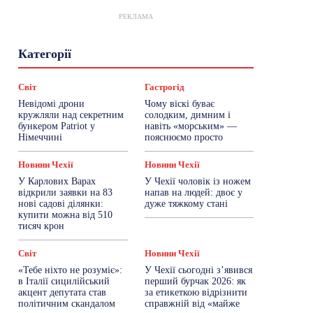
РЕКЛАМА
Гастрогід
Життя та гроші
Здоровʼя
Категорії
Знай Чехію
Корисне біженцям
Культура
Лайфстайл
Мандри
Мова
Новини України
Новини Чехії
Освіта
Світ
Гастрогід
Політика
Поради
Робота
Сад та город
Невідомі дрони
Чому віскі буває
Світ
Спорт
ТехноМанія
Топ-новини
кружляли над секретним
солодким, димним і
Фоторепортаж
бункером Patriot у
навіть «морським» —
Німеччині
пояснюємо просто
Більше
Новини Чехії
Новини Чехії
У Карлових Варах
У Чехії чоловік із ножем
відкрили заявки на 83
напав на людей: двоє у
нові садові ділянки:
дуже тяжкому стані
купити можна від 510
тисяч крон
Світ
Новини Чехії
«Тебе ніхто не розуміє»:
У Чехії сьогодні з’явився
в Італії сицилійський
перший бурчак 2026: як
акцент депутата став
за етикеткою відрізнити
політичним скандалом
справжній від «майже