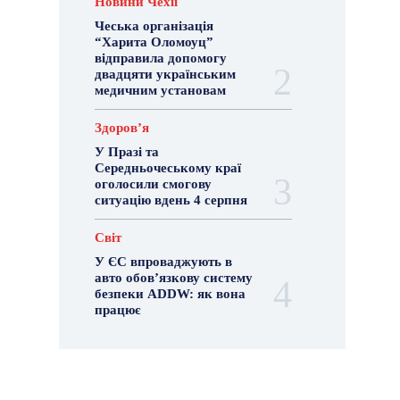
Новини Чехії
Чеська організація
“Харита Оломоуц”
відправила допомогу
двадцяти українським
медичним установам
Здоровʼя
У Празі та
Середньочеському краї
оголосили смогову
ситуацію вдень 4 серпня
Світ
У ЄС впроваджують в
авто обов’язкову систему
безпеки ADDW: як вона
працює