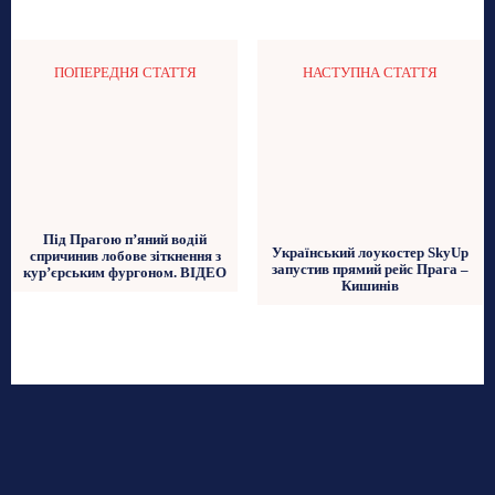
ПОПЕРЕДНЯ СТАТТЯ
НАСТУПНА СТАТТЯ
Під Прагою п’яний водій
Український лоукостер SkyUp
спричинив лобове зіткнення з
запустив прямий рейс Прага –
кур’єрським фургоном. ВІДЕО
Кишинів