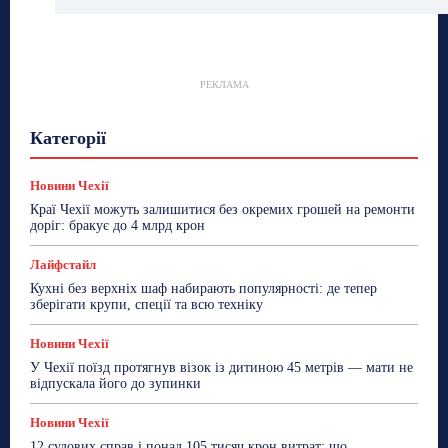
РЕКЛАМА
Гастрогід
Життя та гроші
Здоровʼя
Категорії
Знай Чехію
Корисне біженцям
Культура
Лайфстайл
Мандри
Мова
Новини України
Новини Чехії
Освіта
Політика
Поради
Новини Чехії
Робота
Сад та город
Світ
Спорт
Краї Чехії можуть залишитися без окремих грошей на ремонти
ТехноМанія
Топ-новини
Фоторепортаж
доріг: бракує до 4 млрд крон
Більше
Лайфстайл
Кухні без верхніх шаф набирають популярності: де тепер
зберігати крупи, спеції та всю техніку
Новини Чехії
У Чехії поїзд протягнув візок із дитиною 45 метрів — мати не
відпускала його до зупинки
Новини Чехії
12 судових справ і понад 105 тисяч крон витрат: що