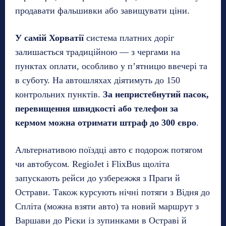
продавати фальшивки або завищувати ціни.
У самій Хорватії
система платних доріг
залишається традиційною — з чергами на
пунктах оплати, особливо у п’ятницю ввечері та
в суботу. На автошляхах діятимуть до 150
контрольних пунктів.
За непристебнутий пасок,
перевищення швидкості або телефон за
кермом можна отримати штраф до 300 євро
.
Альтернативою поїздці авто є подорож потягом
чи автобусом. RegioJet і FlixBus щоліта
запускають рейси до узбережжя з Праги й
Острави. Також курсують нічні потяги з Відня до
Спліта (можна взяти авто) та новий маршрут з
Варшави до Рієки із зупинками в Остраві й