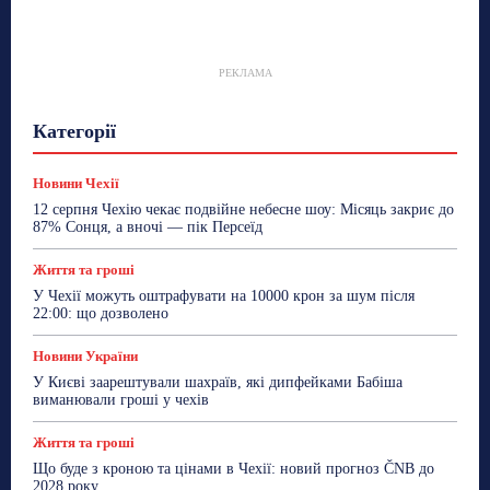
РЕКЛАМА
Гастрогід
Життя та гроші
Здоровʼя
Категорії
Знай Чехію
Корисне біженцям
Культура
Лайфстайл
Мандри
Мова
Новини України
Новини Чехії
Освіта
Політика
Поради
Новини Чехії
Робота
Сад та город
Світ
Спорт
12 серпня Чехію чекає подвійне небесне шоу: Місяць закриє до
ТехноМанія
Топ-новини
Фоторепортаж
87% Сонця, а вночі — пік Персеїд
Більше
Життя та гроші
У Чехії можуть оштрафувати на 10000 крон за шум після
22:00: що дозволено
Новини України
У Києві заарештували шахраїв, які дипфейками Бабіша
виманювали гроші у чехів
Життя та гроші
Що буде з кроною та цінами в Чехії: новий прогноз ČNB до
2028 року