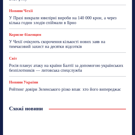
Новини Чехії
У Празі викрали ювелірні вироби на 140 000 крон, а через
кілька годин злодія спіймали в Брно
Корисне біженцям
У Чехії очікують скорочення кількості нових заяв на
тимчасовий захист на десятки відсотків
Світ
Росія планує атаку на країни Балтії за допомогою українських
безпілотників — литовська спецслужба
Новини України
Рейтинг довіри Зеленського різко впав: хто його випереджає
Схожі новини