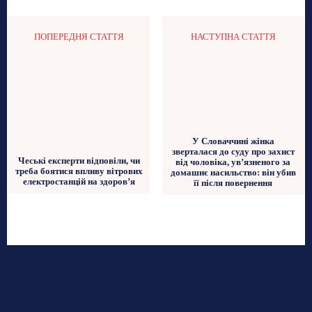
ПОПЕРЕДНЯ СТАТТЯ
НАСТУПНА СТАТТЯ
У Словаччині жінка
зверталася до суду про захист
Чеські експерти відповіли, чи
від чоловіка, ув’язненого за
треба боятися впливу вітрових
домашнє насильство: він убив
електростанцій на здоров’я
її після повернення