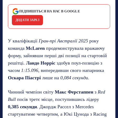
ПІДПИШІТЬСЯ НА НАС В GOOGLE
ДОДАТИ ЗАРАЗ
У кваліфікації
Гран-прі Австралії 2025
року
команда
McLaren
продемонструвала вражаючу
форму, зайнявши перші дві позиції на стартовій
решітці.
Ландо Норріс
здобув поул-позицію з
часом
1:15.096
, випередивши свого напарника
Оскара Піастрі
лише на
0,084 секунди.
Чинний чемпіон світу
Макс Ферстаппен
з
Red
Bull
посів третє місце, поступившись лідеру
0,385 секунди
. Джордж Рассел з Mercedes
стартуватиме четвертим, а Юкі Цунода з Racing