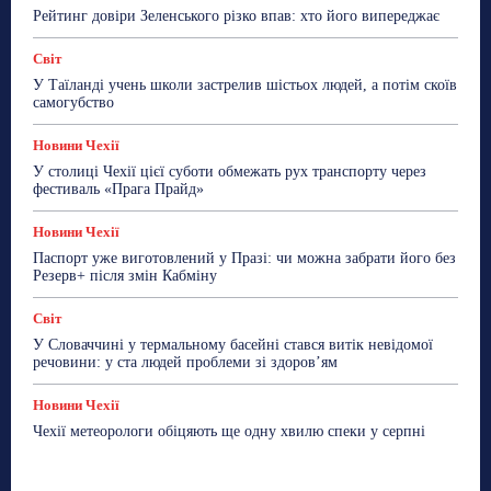
Рейтинг довіри Зеленського різко впав: хто його випереджає
Світ
У Таїланді учень школи застрелив шістьох людей, а потім скоїв
самогубство
Новини Чехії
У столиці Чехії цієї суботи обмежать рух транспорту через
фестиваль «Прага Прайд»
Новини Чехії
Паспорт уже виготовлений у Празі: чи можна забрати його без
Резерв+ після змін Кабміну
Світ
У Словаччині у термальному басейні стався витік невідомої
речовини: у ста людей проблеми зі здоров’ям
Новини Чехії
Чехії метеорологи обіцяють ще одну хвилю спеки у серпні