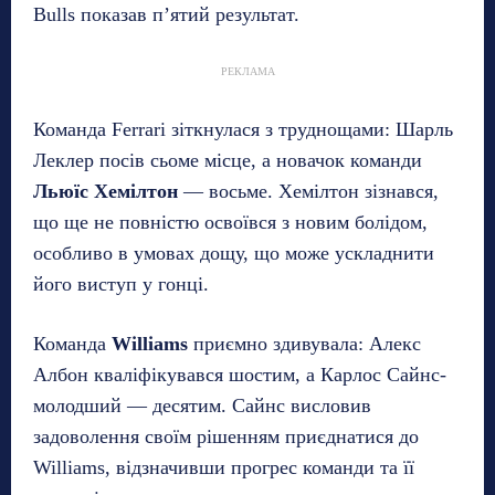
Bulls показав п’ятий результат.
РЕКЛАМА
Команда Ferrari зіткнулася з труднощами: Шарль
Леклер посів сьоме місце, а новачок команди
Льюїс Хемілтон
— восьме. Хемілтон зізнався,
що ще не повністю освоївся з новим болідом,
особливо в умовах дощу, що може ускладнити
його виступ у гонці.
Команда
Williams
приємно здивувала: Алекс
Албон кваліфікувався шостим, а Карлос Сайнс-
молодший — десятим. Сайнс висловив
задоволення своїм рішенням приєднатися до
Williams, відзначивши прогрес команди та її