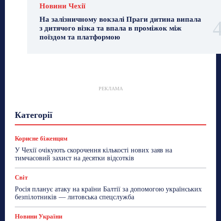
Новини Чехії
На залізничному вокзалі Праги дитина випала
з дитячого візка та впала в проміжок між
поїздом та платформою
РЕКЛАМА
Гастрогід
Життя та гроші
Здоровʼя
Категорії
Знай Чехію
Корисне біженцям
Культура
Лайфстайл
Мандри
Мова
Новини України
Новини Чехії
Освіта
Політика
Поради
Корисне біженцям
Робота
Сад та город
Світ
Спорт
У Чехії очікують скорочення кількості нових заяв на
ТехноМанія
Топ-новини
Фоторепортаж
тимчасовий захист на десятки відсотків
Більше
Світ
Росія планує атаку на країни Балтії за допомогою українських
безпілотників — литовська спецслужба
Новини України