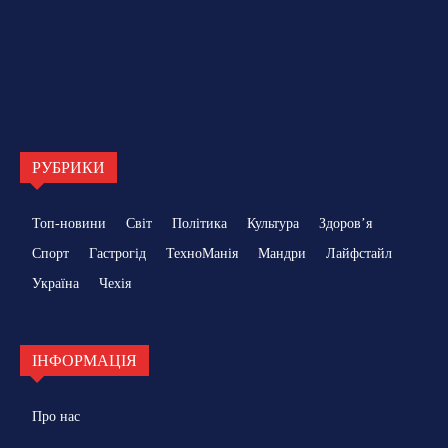
РУБРИКИ
Топ-новини
Світ
Політика
Культура
Здоровʼя
Спорт
Гастрогід
ТехноМанія
Мандри
Лайфстайл
Україна
Чехія
ІНФОРМАЦІЯ
Про нас