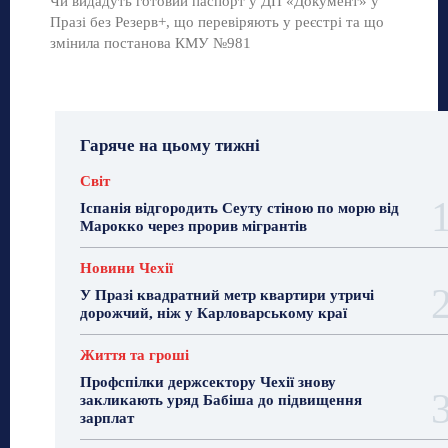
Чи видадуть готовий паспорт у ДП «Документ» у
Празі без Резерв+, що перевіряють у реєстрі та що
змінила постанова КМУ №981
Гаряче на цьому тижні
Світ
Іспанія відгородить Сеуту стіною по морю від
Марокко через прорив мігрантів
Новини Чехії
У Празі квадратний метр квартири утричі
дорожчий, ніж у Карловарському краї
Життя та гроші
Профспілки держсектору Чехії знову
закликають уряд Бабіша до підвищення
зарплат