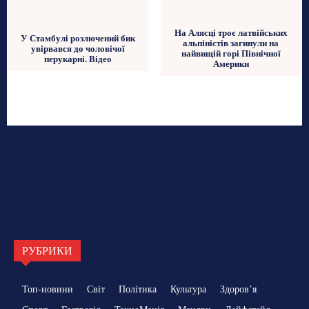
На Алясці троє латвійських
У Стамбулі розлючений бик
альпіністів загинули на
увірвався до чоловічої
найвищій горі Північної
перукарні. Відео
Америки
РУБРИКИ
Топ-новини
Світ
Політика
Культура
Здоровʼя