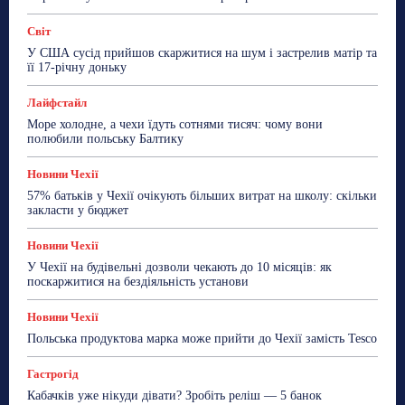
Більше
Світ
У США сусід прийшов скаржитися на шум і застрелив матір та
її 17-річну доньку
Лайфстайл
Море холодне, а чехи їдуть сотнями тисяч: чому вони
полюбили польську Балтику
Новини Чехії
57% батьків у Чехії очікують більших витрат на школу: скільки
закласти у бюджет
Новини Чехії
У Чехії на будівельні дозволи чекають до 10 місяців: як
поскаржитися на бездіяльність установи
Новини Чехії
Польська продуктова марка може прийти до Чехії замість Tesco
Гастрогід
Кабачків уже нікуди дівати? Зробіть реліш — 5 банок