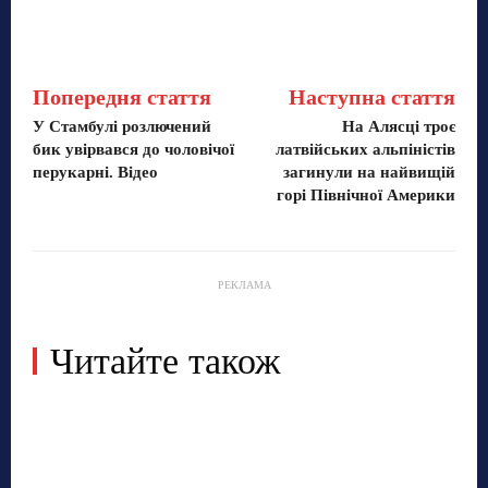
Попередня стаття
Наступна стаття
У Стамбулі розлючений
На Алясці троє
бик увірвався до чоловічої
латвійських альпіністів
перукарні. Відео
загинули на найвищій
горі Північної Америки
РЕКЛАМА
Читайте також