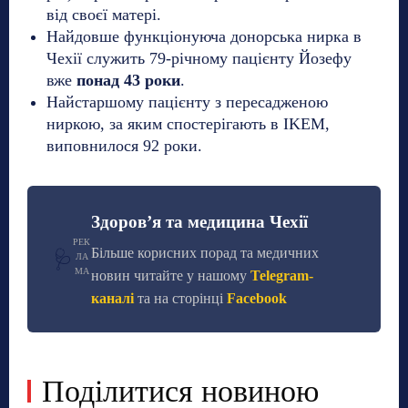
від своєї матері.
Найдовше функціонуюча донорська нирка в
Чехії служить 79-річному пацієнту Йозефу
вже
понад 43 роки
.
Найстаршому пацієнту з пересадженою
ниркою, за яким спостерігають в IKEM,
виповнилося 92 роки.
Здоров’я та медицина Чехії
РЕК
Більше корисних порад та медичних
🩺
ЛА
МА
новин читайте у нашому
Telegram-
каналі
та на сторінці
Facebook
Поділитися новиною