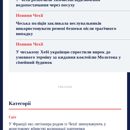
водопостачання через посуху
Новини Чехії
Чеська поліція закликала веслувальників
використовувати ремені безпеки після трагічного
випадку
Новини Чехії
У чеському Хебі українцю спростили вирок до
умовного терміну за кидання коктейлю Молотова у
сімейний будинок
РЕКЛАМА
Гастрогід
Життя та гроші
Здоровʼя
Категорії
Знай Чехію
Корисне біженцям
Культура
Лайфстайл
Мандри
Мова
Новини України
Новини Чехії
Освіта
Політика
Поради
Світ
Робота
Сад та город
Світ
Спорт
У Франції екс-легіонера родом із Чехії звинувачують у
ТехноМанія
Топ-новини
Фоторепортаж
жорстокому вбивстві колишньої партнерки