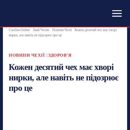
Czechia-Online
Знай Чехію
Новини Чехії
Кожен десятий чех має хворі
нирки, але навіть не підозрює про це
НОВИНИ ЧЕХІЇ
ЗДОРОВʼЯ
Кожен десятий чех має хворі
нирки, але навіть не підозрює
про це