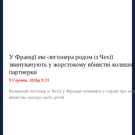
У Франції екс-легіонера родом із Чехії
звинувачують у жорстокому вбивстві колишнь
партнерки
9 Серпня, 2026р 9:33
Колишній легіонер із Чехії у Франції опинився у справі про жо
вбивство матері своїх дітей