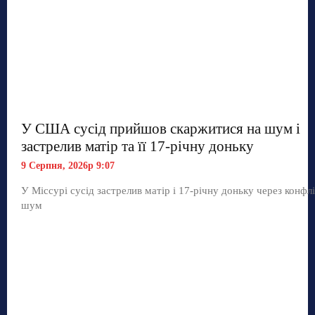
У США сусід прийшов скаржитися на шум і
застрелив матір та її 17-річну доньку
9 Серпня, 2026р 9:07
У Міссурі сусід застрелив матір і 17-річну доньку через конфл
шум