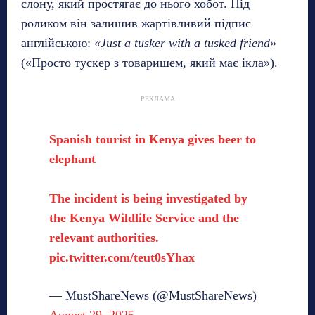
слону, який простягає до нього хобот. Під
роликом він залишив жартівливий підпис
англійською:
«Just a tusker with a tusked friend»
(«Просто тускер з товаришем, який має ікла»).
РЕКЛАМА
Spanish tourist in Kenya gives beer to
elephant
The incident is being investigated by
the Kenya Wildlife Service and the
relevant authorities.
pic.twitter.com/teut0sYhax
— MustShareNews (@MustShareNews)
August 29, 2025