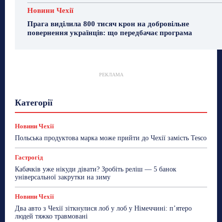
Новини Чехії
Прага виділила 800 тисяч крон на добровільне
повернення українців: що передбачає програма
РЕКЛАМА
Гастрогід
Життя та гроші
Здоровʼя
Категорії
Знай Чехію
Корисне біженцям
Культура
Лайфстайл
Мандри
Мова
Новини України
Новини Чехії
Освіта
Політика
Поради
Новини Чехії
Робота
Сад та город
Світ
Спорт
Польська продуктова марка може прийти до Чехії замість Tesco
ТехноМанія
Топ-новини
Фоторепортаж
Гастрогід
Більше
Кабачків уже нікуди дівати? Зробіть реліш — 5 банок
універсальної закрутки на зиму
Новини Чехії
Два авто з Чехії зіткнулися лоб у лоб у Німеччині: п’ятеро
людей тяжко травмовані