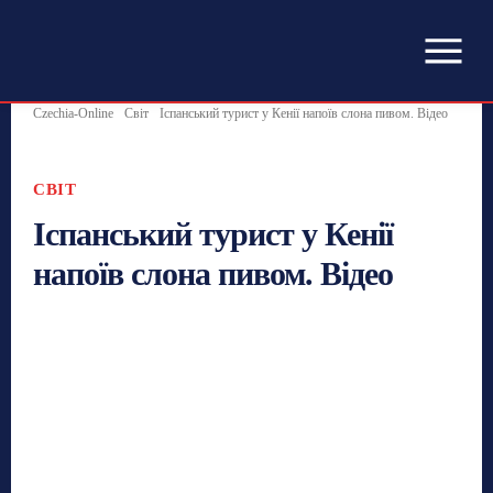
Czechia-Online
Світ
Іспанський турист у Кенії напоїв слона пивом. Відео
СВІТ
Іспанський турист у Кенії
напоїв слона пивом. Відео