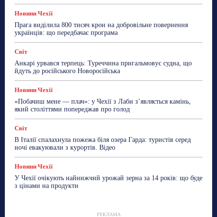
Новини Чехії
Прага виділила 800 тисяч крон на добровільне повернення
українців: що передбачає програма
Світ
Анкарі урвався терпець: Туреччина пригальмовує судна, що
йдуть до російського Новоросійська
Новини Чехії
«Побачиш мене — плач»: у Чехії з Лаби з’являється камінь,
який століттями попереджав про голод
Світ
В Італії спалахнула пожежа біля озера Гарда: туристів серед
ночі евакуювали з курортів. Відео
Новини Чехії
У Чехії очікують найнижчий урожай зерна за 14 років: що буде
з цінами на продукти
РЕКЛАМА