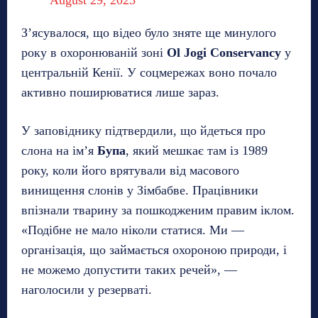
З’ясувалося, що відео було зняте ще минулого
року в охоронюваній зоні
Ol Jogi Conservancy
у
центральній Кенії. У соцмережах воно почало
активно поширюватися лише зараз.
У заповіднику підтвердили, що йдеться про
слона на ім’я
Бупа
, який мешкає там із 1989
року, коли його врятували від масового
винищення слонів у Зімбабве. Працівники
впізнали тварину за пошкодженим правим іклом.
«Подібне не мало ніколи статися. Ми —
організація, що займається охороною природи, і
не можемо допустити таких речей», —
наголосили у резерваті.