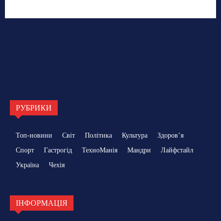
РУБРИКИ
Топ-новини
Світ
Політика
Культура
Здоровʼя
Спорт
Гастрогід
ТехноМанія
Мандри
Лайфстайл
Україна
Чехія
ІНФОРМАЦІЯ