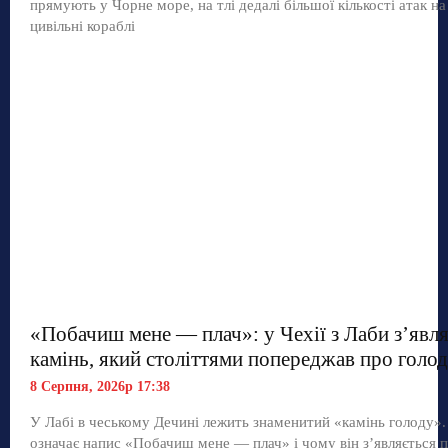
прямують у Чорне море, на тлі дедалі більшої кількості атак на
цивільні кораблі
«Побачиш мене — плач»: у Чехії з Лаби з’явл
камінь, який століттями попереджав про голод
8 Серпня, 2026р 17:38
У Лабі в чеському Дечині лежить знаменитий «камінь голоду»
означає напис «Побачиш мене — плач» і чому він з’являється п