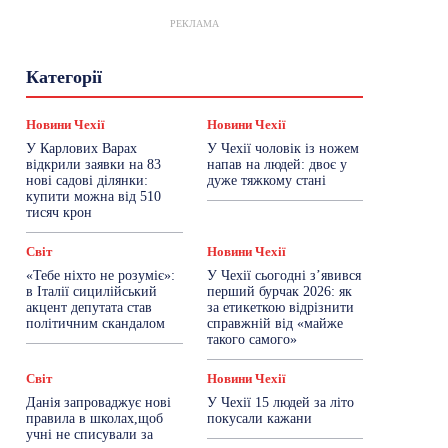
РЕКЛАМА
Гастрогід
Життя та гроші
Здоровʼя
Категорії
Знай Чехію
Корисне біженцям
Культура
Лайфстайл
Мандри
Мова
Новини України
Новини Чехії
Освіта
Новини Чехії
Новини Чехії
Політика
Поради
Робота
Сад та город
У Карлових Варах
У Чехії чоловік із ножем
Світ
Спорт
ТехноМанія
Топ-новини
відкрили заявки на 83
напав на людей: двоє у
Фоторепортаж
нові садові ділянки:
дуже тяжкому стані
купити можна від 510
тисяч крон
Більше
Світ
Новини Чехії
«Тебе ніхто не розуміє»:
У Чехії сьогодні з’явився
в Італії сицилійський
перший бурчак 2026: як
акцент депутата став
за етикеткою відрізнити
політичним скандалом
справжній від «майже
такого самого»
Світ
Новини Чехії
Данія запроваджує нові
У Чехії 15 людей за літо
правила в школах,щоб
покусали кажани
учні не списували за