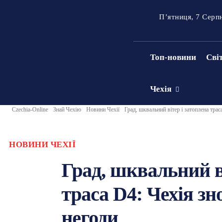
П’ятниця, 7 Серп
Топ-новини
Сві
Чехія
Czechia-Online
Знай Чехію
Новини Чехії
Град, шквальний вітер і затоплена трас
НОВИНИ ЧЕХІЇ
Град, шквальний в
траса D4: Чехія зн
негоди