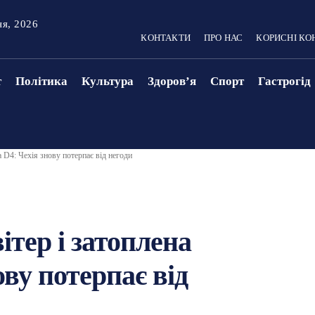
ня, 2026
КОНТАКТИ
ПРО НАС
КОРИСНІ КО
т
Політика
Культура
Здоровʼя
Спорт
Гастрогід
а D4: Чехія знову потерпає від негоди
ітер і затоплена
ову потерпає від