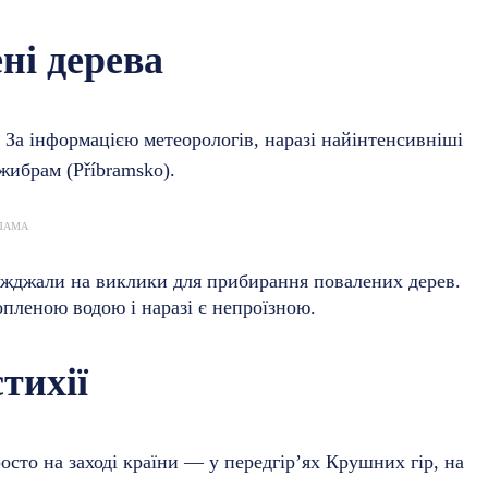
ні дерева
 За інформацією метеорологів, наразі найінтенсивніші
жибрам (Příbramsko).
ЛАМА
їжджали на виклики для прибирання повалених дерев.
опленою водою і наразі є непроїзною.
тихії
осто на заході країни — у передгір’ях Крушних гір, на