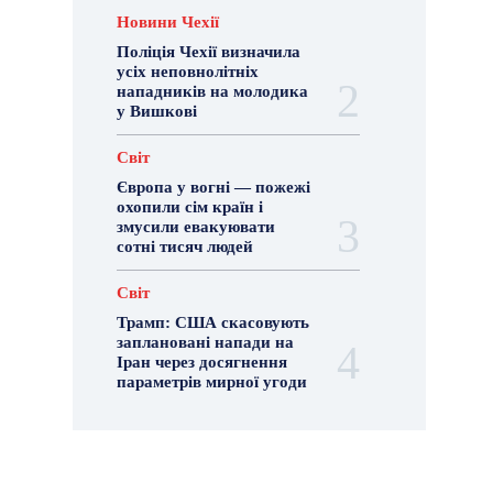
Новини Чехії
Поліція Чехії визначила
усіх неповнолітніх
нападників на молодика
у Вишкові
Світ
Європа у вогні — пожежі
охопили сім країн і
змусили евакуювати
сотні тисяч людей
Світ
Трамп: США скасовують
заплановані напади на
Іран через досягнення
параметрів мирної угоди