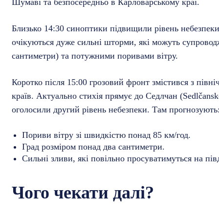
Шумаві та безпосередньо в Карловарському краї.
Близько 14:30 синоптики підвищили рівень небезпеки д
очікуються дуже сильні шторми, які можуть супровод
сантиметри) та потужними поривами вітру.
Коротко після 15:00 грозовий фронт змістився з півні
країв. Актуально стихія прямує до Седлчан (Sedlčansk
оголосили другий рівень небезпеки. Там прогнозують
Пориви вітру зі швидкістю понад 85 км/год.
Град розміром понад два сантиметри.
Сильні зливи, які повільно просуватимуться на півд
Чого чекати далі?