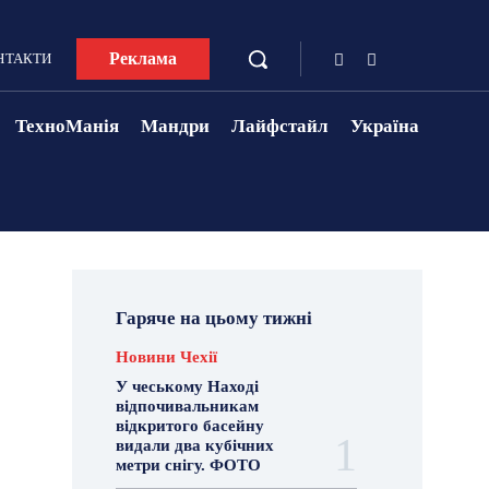
Реклама
НТАКТИ
ТехноМанія
Мандри
Лайфстайл
Україна
Гаряче на цьому тижні
Новини Чехії
У чеському Наході
відпочивальникам
відкритого басейну
видали два кубічних
метри снігу. ФОТО