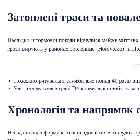
Затоплені траси та повале
Наслідки штормової погоди відчулися майже миттєво.
грози вирують у районах Горжовіце (Hořovicko) та Пр
РЕК
Пожежно-рятувальні служби вже понад 40 разів ви
Частина автомагістралі D4 виявилася повністю зат
Хронологія та напрямок с
Негода почала формуватися невдовзі після полудня пр