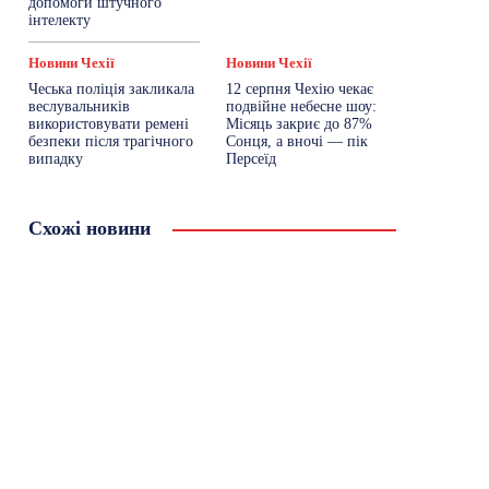
допомоги штучного
інтелекту
Новини Чехії
Новини Чехії
Чеська поліція закликала
12 серпня Чехію чекає
веслувальників
подвійне небесне шоу:
використовувати ремені
Місяць закриє до 87%
безпеки після трагічного
Сонця, а вночі — пік
випадку
Персеїд
Схожі новини