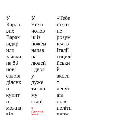
У
У
«Тебе
Карло
Чехії
ніхто
вих
чолов
не
Варах
ік із
розум
відкр
ножем
іє»: в
или
напав
Італії
заявки
на
сицилі
на 83
людей
йськи
нові
: двоє
й
садові
у
акцен
ділянк
дуже
т
и:
тяжко
депут
купит
му
ата
и
стані
став
можна
політи
7
Серпня,
від
чним