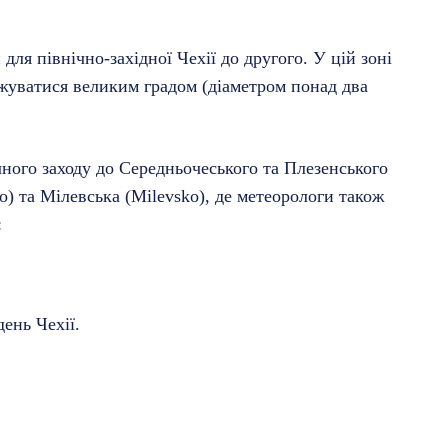
ля північно-західної Чехії до другого. У цій зоні
жуватися великим градом (діаметром понад два
чного заходу до Середньочеського та Плезенського
o) та Мілевська (Milevsko), де метеорологи також
:
ень Чехії.