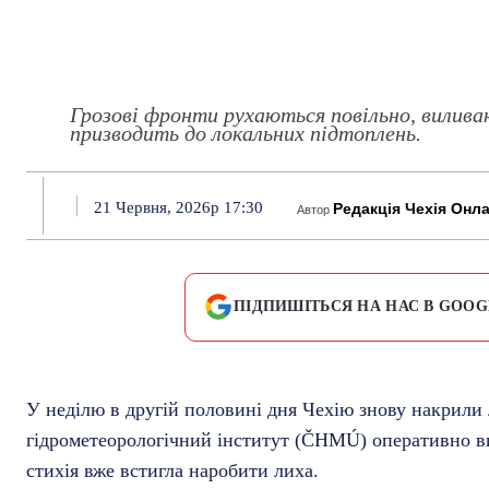
Грозові фронти рухаються повільно, виливаю
призводить до локальних підтоплень.
21 Червня, 2026р 17:30
Редакція Чехія Онл
Автор
ПІДПИШІТЬСЯ НА НАС В GOOG
У неділю в другій половині дня Чехію знову накрили 
гідрометеорологічний інститут (ČHMÚ) оперативно в
стихія вже встигла наробити лиха.