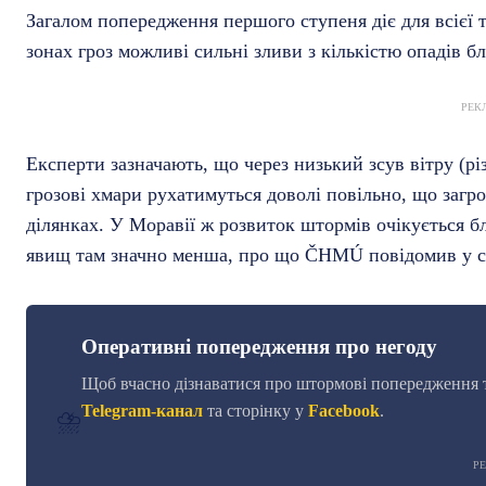
Загалом попередження першого ступеня діє для всієї те
зонах гроз можливі сильні зливи з кількістю опадів б
РЕК
Експерти зазначають, що через низький зсув вітру (р
грозові хмари рухатимуться доволі повільно, що заг
ділянках. У Моравії ж розвиток штормів очікується бл
явищ там значно менша, про що ČHMÚ повідомив у св
Оперативні попередження про негоду
Щоб вчасно дізнаватися про штормові попередження т
Telegram-канал
та сторінку у
Facebook
.
⛈️
Р