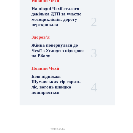
Новини Чехії
На півдні Чехії сталося
декілька ДТП за участю
мотоциклістів: дорогу
перекривали
Здоровʼя
Жінка повернулася до
Чехії з Уганди з підозрою
на Еболу
Новини Чехії
Біля підніжжя
Шумавських гір горить
ліс, вогонь швидко
поширюється
РЕКЛАМА