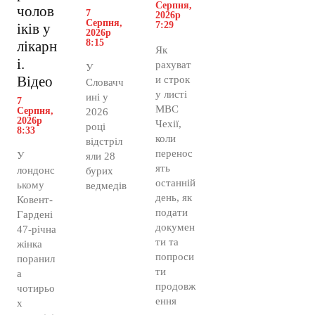
Серпня,
чолов
7
2026р
Серпня,
7:29
іків у
2026р
8:15
лікарн
Як
і.
рахуват
У
Відео
и строк
Словачч
у листі
ині у
7
МВС
Серпня,
2026
2026р
Чехії,
році
8:33
коли
відстріл
перенос
У
яли 28
ять
лондонс
бурих
останній
ькому
ведмедів
день, як
Ковент-
подати
Гардені
докумен
47-річна
ти та
жінка
попроси
поранил
ти
а
продовж
чотирьо
ення
х