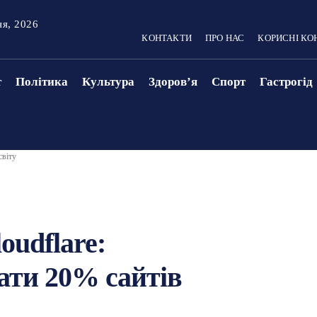
ня, 2026
КОНТАКТИ
ПРО НАС
КОРИСНІ КО
т
Політика
Культура
Здоровʼя
Спорт
Гастрогід
світу
oudflare:
ати 20% сайтів