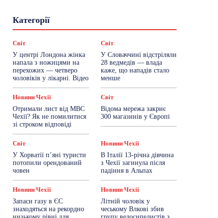
Гастрогід
Життя та гроші
Здоровʼя
Категорії
Знай Чехію
Корисне біженцям
Культура
Лайфстайл
Мандри
Мова
Новини України
Новини Чехії
Освіта
Світ
Світ
Політика
Поради
Робота
Сад та город
У центрі Лондона жінка
У Словаччині відстріляли
Світ
Спорт
ТехноМанія
Топ-новини
напала з ножицями на
28 ведмедів — влада
Фоторепортаж
перехожих — четверо
каже, що нападів стало
чоловіків у лікарні. Відео
менше
Більше
Новини Чехії
Світ
Отримали лист від МВС
Відома мережа закриє
Чехії? Як не помилитися
300 магазинів у Європі
зі строком відповіді
Світ
Новини Чехії
У Хорватії пʼяні туристи
В Італії 13-річна дівчина
потопили орендований
з Чехії загинула після
човен
падіння в Альпах
Новини Чехії
Новини Чехії
Запаси газу в ЄС
Літній чоловік у
знаходяться на рекордно
чеському Влкові збив
низькому рівні для
групу велосипедистів з