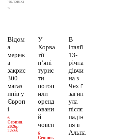
чоловікі
в
Відом
У
В
а
Хорва
Італії
мереж
тії
13-
а
пʼяні
річна
закриє
турис
дівчи
300
ти
на з
магаз
потоп
Чехії
инів у
или
загин
Європ
оренд
ула
і
овани
після
й
падін
6
Серпня,
човен
ня в
2026р
22:36
Альпа
6
Серпня,