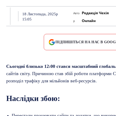
Редакція Чехія
Авто
18 Листопада, 2025р
15:05
Онлайн
р
ПІДПИШІТЬСЯ НА НАС В GOOG
Сьогодні близько 12:00 стався масштабний глобальн
сайтів світу. Причиною став збій роботи платформи Clo
розподіл трафіку для мільйонів веб-ресурсів.
Наслідки збою:
Перестали працювати сайти та додатки, що викорис