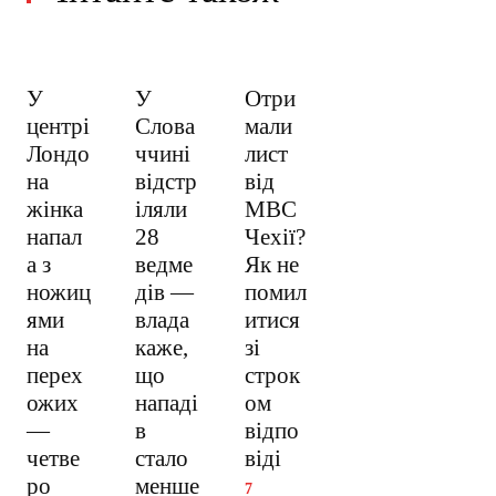
У
У
Отри
центрі
Слова
мали
Лондо
ччині
лист
на
відстр
від
жінка
іляли
МВС
напал
28
Чехії?
а з
ведме
Як не
ножиц
дів —
помил
ями
влада
итися
на
каже,
зі
перех
що
строк
ожих
нападі
ом
—
в
відпо
четве
стало
віді
ро
менше
7