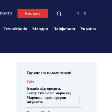
Реклама
НТАКТИ
ТехноМанія
Мандри
Лайфстайл
Україна
Гаряче на цьому тижні
Світ
Іспанія відгородить
Сеуту стіною по морю від
Марокко через прорив
мігрантів