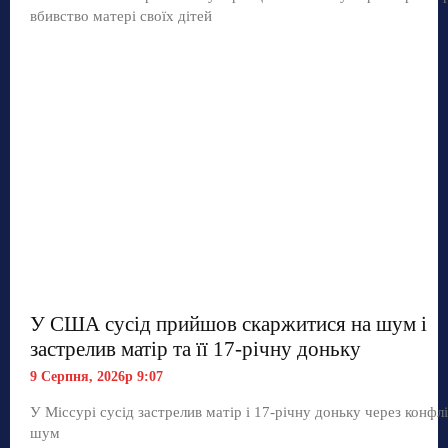
вбивство матері своїх дітей
У США сусід прийшов скаржитися на шум і
застрелив матір та її 17-річну доньку
9 Серпня, 2026р 9:07
У Міссурі сусід застрелив матір і 17-річну доньку через конфл
шум