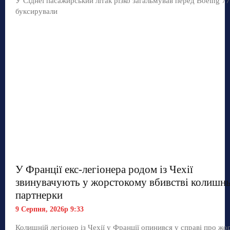
У Сіднеї пасажирський літак різко загальмував перед Boeing 77
буксирували
У Франції екс-легіонера родом із Чехії
звинувачують у жорстокому вбивстві колишнь
партнерки
9 Серпня, 2026р 9:33
Колишній легіонер із Чехії у Франції опинився у справі про жо