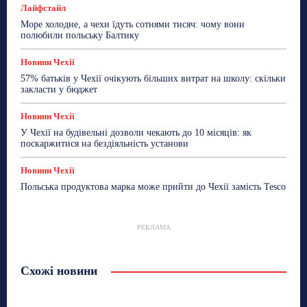
Лайфстайл
Море холодне, а чехи їдуть сотнями тисяч: чому вони
полюбили польську Балтику
Новини Чехії
57% батьків у Чехії очікують більших витрат на школу: скільки
закласти у бюджет
Новини Чехії
У Чехії на будівельні дозволи чекають до 10 місяців: як
поскаржитися на бездіяльність установи
Новини Чехії
Польська продуктова марка може прийти до Чехії замість Tesco
РЕКЛАМА
Схожі новини