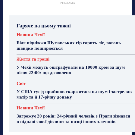
РЕКЛАМА
Гаряче на цьому тижні
Новини Чехії
Біля підніжжя Шумавських гір горить ліс, вогонь
швидко поширюється
Життя та гроші
У Чехії можуть оштрафувати на 10000 крон за шум
після 22:00: що дозволено
Світ
У США сусід прийшов скаржитися на шум і застрелив
матір та її 17-річну доньку
Новини Чехії
Загрожує 20 років: 24-річний чоловік з Праги зізнався
в підпалі своєї дівчини та низці інших злочинів