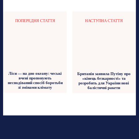
ПОПЕРЕДНЯ СТАТТЯ
НАСТУПНА СТАТТЯ
Ліси — на дно океану: чеські
Британія заявила Путіну про
вчені пропонують
«кінець безкарності» та
несподіваний спосіб боротьби
розробить для України нові
зі змінами клімату
балістичні ракети