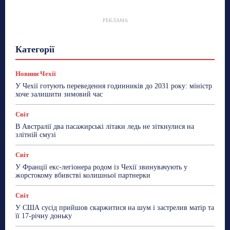
РЕКЛАМА
Гастрогід
Життя та гроші
Здоровʼя
Категорії
Знай Чехію
Корисне біженцям
Культура
Лайфстайл
Мандри
Мова
Новини України
Новини Чехії
Освіта
Політика
Поради
Новини Чехії
Робота
Сад та город
Світ
Спорт
У Чехії готують переведення годинників до 2031 року: міністр
ТехноМанія
Топ-новини
Фоторепортаж
хоче залишити зимовий час
Більше
Світ
В Австралії два пасажирські літаки ледь не зіткнулися на
злітній смузі
Світ
У Франції екс-легіонера родом із Чехії звинувачують у
жорстокому вбивстві колишньої партнерки
Світ
У США сусід прийшов скаржитися на шум і застрелив матір та
її 17-річну доньку