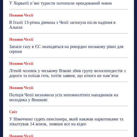
Робота
Сад та город
Світ
Спорт
У Хорватії пʼяні туристи потопили орендований човен
ТехноМанія
Топ-новини
Фоторепортаж
Новини Чехії
Більше
В Італії 13-річна дівчина з Чехії загинула після падіння в
Альпах
Новини Чехії
Запаси газу в ЄС знаходяться на рекордно низькому рівні для
серпня
Новини Чехії
Літній чоловік у чеському Влкові збив групу велосипедистів з
дороги та поїхав геть: потім заявив, що нічого не пам’ятає
Новини Чехії
Поліція Чехії визначила усіх неповнолітніх нападників на
молодика у Вишкові
Світ
У Німеччині судять пенсіонера, який накачав наркотиками та
зґвалтував 14 жінок, знявши все на відео
Новини Чехії