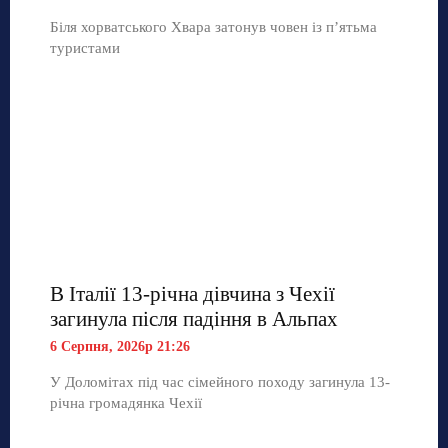
Біля хорватського Хвара затонув човен із п’ятьма
туристами
В Італії 13-річна дівчина з Чехії
загинула після падіння в Альпах
6 Серпня, 2026р 21:26
У Доломітах під час сімейного походу загинула 13-
річна громадянка Чехії