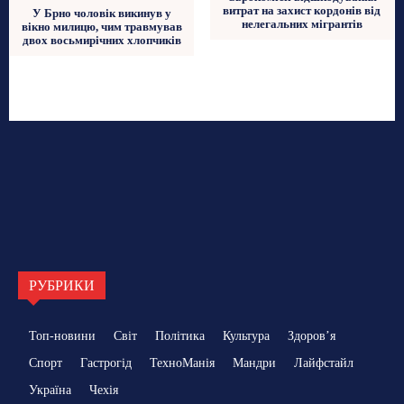
витрат на захист кордонів від
У Брно чоловік викинув у
нелегальних мігрантів
вікно милицю, чим травмував
двох восьмирічних хлопчиків
РУБРИКИ
Топ-новини
Світ
Політика
Культура
Здоровʼя
Спорт
Гастрогід
ТехноМанія
Мандри
Лайфстайл
Україна
Чехія