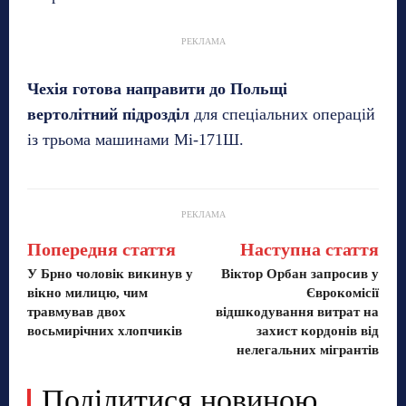
РЕКЛАМА
Чехія готова направити до Польщі
вертолітний підрозділ
для спеціальних операцій
із трьома машинами Мі-171Ш.
РЕКЛАМА
Попередня стаття
Наступна стаття
У Брно чоловік викинув у
Віктор Орбан запросив у
вікно милицю, чим
Єврокомісії
травмував двох
відшкодування витрат на
восьмирічних хлопчиків
захист кордонів від
нелегальних мігрантів
Поділитися новиною