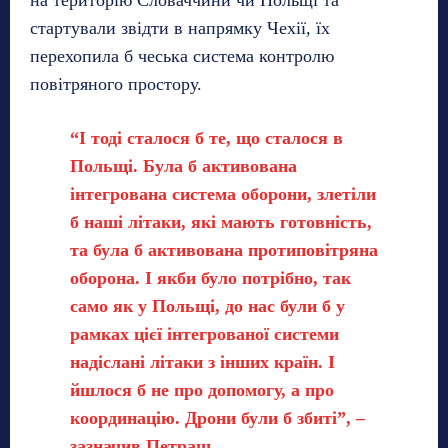
на територію Словаччини чи Польщі та
стартували звідти в напрямку Чехії, їх
перехопила б чеська система контролю
повітряного простору.
“І тоді сталося б те, що сталося в
Польщі. Була б активована
інтегрована система оборони, злетіли
б наші літаки, які мають готовність,
та була б активована протиповітряна
оборона. І якби було потрібно, так
само як у Польщі, до нас були б у
рамках цієї інтегрованої системи
надіслані літаки з інших країн. І
йшлося б не про допомогу, а про
координацію. Дрони були б збиті”, –
зазначив Петраш.