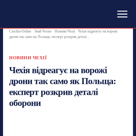
Czechia-Online
Знай Чехію
Новини Чехії
Чехія відреагує на ворожі
дрони так само як Польща: експерт розкрив деталі...
НОВИНИ ЧЕХІЇ
Чехія відреагує на ворожі
дрони так само як Польща:
експерт розкрив деталі
оборони