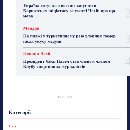
Україна готується восени запустити
Карпатську ініціативу за участі Чехії: про що
мова
Мандри
На пляжі у туристичному раю хлопчик помер
після укусу медузи
Новини Чехії
Президент Чехії Павел став членом членом
Клубу спортивних журналістів
РЕКЛАМА
Гастрогід
Життя та гроші
Здоровʼя
Категорії
Знай Чехію
Корисне біженцям
Культура
Лайфстайл
Мандри
Мова
Новини України
Новини Чехії
Освіта
Політика
Поради
Світ