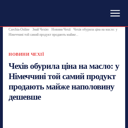
Czechia-Online
Знай Чехію
Новини Чехії
Чехів обурила ціна на масло: у
Німеччині той самий продукт продають майже...
НОВИНИ ЧЕХІЇ
Чехів обурила ціна на масло: у
Німеччині той самий продукт
продають майже наполовину
дешевше