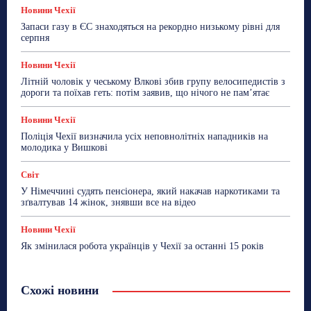
Новини Чехії
Запаси газу в ЄС знаходяться на рекордно низькому рівні для
серпня
Новини Чехії
Літній чоловік у чеському Влкові збив групу велосипедистів з
дороги та поїхав геть: потім заявив, що нічого не пам’ятає
Новини Чехії
Поліція Чехії визначила усіх неповнолітніх нападників на
молодика у Вишкові
Світ
У Німеччині судять пенсіонера, який накачав наркотиками та
зґвалтував 14 жінок, знявши все на відео
Новини Чехії
Як змінилася робота українців у Чехії за останні 15 років
Схожі новини