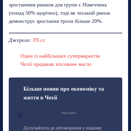
зростаючим ринком для групи є Німеччина
(понад 50% щорічно), тоді як чеський ринок
демонструє зростання трохи більше 20%.
Джерело:
TN.cz
Один із найбільших супермаркетів
Чехії продавав зіпсоване масло
Більше новин про економіку та
життя в Чехії
РЕКЛАМА
🛒
Долучайтеся до обговорення у нашому