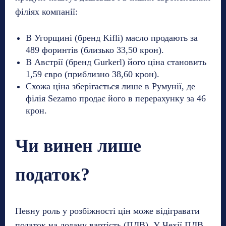
філіях компанії:
В Угорщині (бренд Kifli) масло продають за
489 форинтів (близько 33,50 крон).
В Австрії (бренд Gurkerl) його ціна становить
1,59 євро (приблизно 38,60 крон).
Схожа ціна зберігається лише в Румунії, де
філія Sezamo продає його в перерахунку за 46
крон.
Чи винен лише
податок?
Певну роль у розбіжності цін може відігравати
податок на додану вартість (ПДВ). У Чехії ПДВ