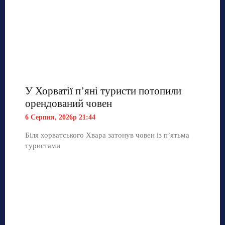
У Хорватії пʼяні туристи потопили
орендований човен
6 Серпня, 2026р 21:44
Біля хорватського Хвара затонув човен із п’ятьма
туристами