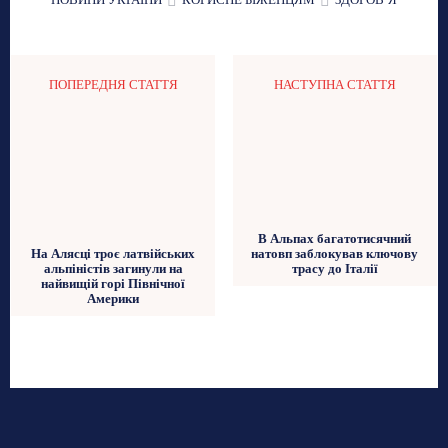
ПОПЕРЕДНЯ СТАТТЯ
НАСТУПНА СТАТТЯ
В Альпах багатотисячний
На Алясці троє латвійських
натовп заблокував ключову
альпіністів загинули на
трасу до Італії
найвищій горі Північної
Америки