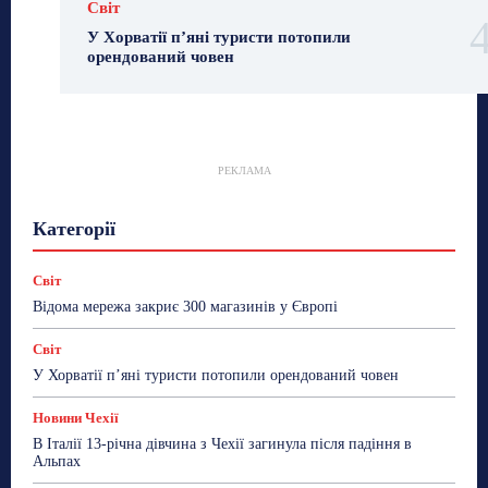
Світ
У Хорватії пʼяні туристи потопили
орендований човен
РЕКЛАМА
Гастрогід
Життя та гроші
Здоровʼя
Категорії
Знай Чехію
Корисне біженцям
Культура
Лайфстайл
Мандри
Мова
Новини України
Новини Чехії
Освіта
Політика
Поради
Світ
Робота
Сад та город
Світ
Спорт
Відома мережа закриє 300 магазинів у Європі
ТехноМанія
Топ-новини
Фоторепортаж
Світ
Більше
У Хорватії пʼяні туристи потопили орендований човен
Новини Чехії
В Італії 13-річна дівчина з Чехії загинула після падіння в
Альпах