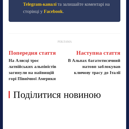
Telegram-каналі
та залишайте коментарі на
сторінці у
Facebook
.
РЕКЛАМА
Попередня стаття
Наступна стаття
На Алясці троє
В Альпах багатотисячний
латвійських альпіністів
натовп заблокував
загинули на найвищій
ключову трасу до Італії
горі Північної Америки
Поділитися новиною