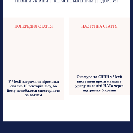
НОВИНИ УКРАЇНИ
КОРИСНЕ БІЖЕНЦЯМ
ЗДОРОВʼЯ
ПОПЕРЕДНЯ СТАТТЯ
НАСТУПНА СТАТТЯ
Окамура та СДПН у Чехії
виступили проти мандату
У Чехії затримали піромана:
уряду на саміті НАТо через
спалив 10 гектарів лісу, бо
підтримку України
йому подобалося спостерігати
за вогнем