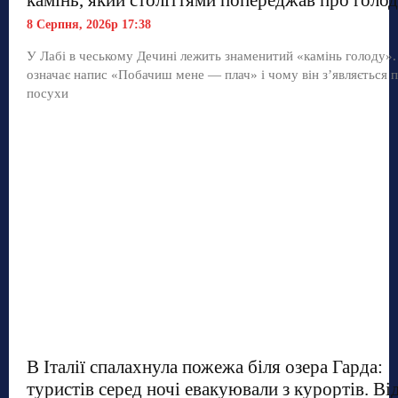
камінь, який століттями попереджав про голод
8 Серпня, 2026р 17:38
У Лабі в чеському Дечині лежить знаменитий «камінь голоду»
означає напис «Побачиш мене — плач» і чому він з’являється п
посухи
В Італії спалахнула пожежа біля озера Гарда:
туристів серед ночі евакуювали з курортів. Ві