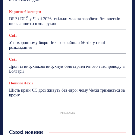
Корисне біженцям
DPP і DPČ у Чехії 2026: скільки можна заробити без внесків і
що залишиться «на руки»
Світ
У похоронному бюро Чикаго знайшли 56 тіл у стані
розкладання
Світ
Дрон із вибухівкою вибухнув біля стратегічного газопроводу в
Болгарії
Новини Чехії
Шість країн ЄС досі живуть без євро: чому Чехія тримається за
крону
РЕКЛАМА
Схожі новини