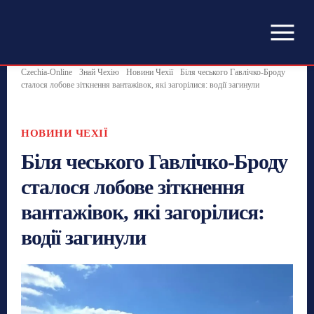
Czechia-Online
Знай Чехію
Новини Чехії
Біля чеського Гавлічко-Броду
сталося лобове зіткнення вантажівок, які загорілися: водії загинули
НОВИНИ ЧЕХІЇ
Біля чеського Гавлічко-Броду
сталося лобове зіткнення
вантажівок, які загорілися:
водії загинули