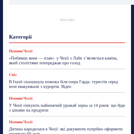
РЕКЛАМА
Гастрогід
Життя та гроші
Здоровʼя
Категорії
Знай Чехію
Корисне біженцям
Культура
Лайфстайл
Мандри
Мова
Новини України
Новини Чехії
Освіта
Політика
Поради
Новини Чехії
Робота
Сад та город
Світ
Спорт
«Побачиш мене — плач»: у Чехії з Лаби з’являється камінь,
ТехноМанія
Топ-новини
Фоторепортаж
який століттями попереджав про голод
Більше
Світ
В Італії спалахнула пожежа біля озера Гарда: туристів серед
ночі евакуювали з курортів. Відео
Новини Чехії
У Чехії очікують найнижчий урожай зерна за 14 років: що буде
з цінами на продукти
Новини Чехії
Дитина народилася в Чехії: які документи потрібно оформити
протягом 60 днів