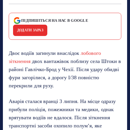
ПІДПИШІТЬСЯ НА НАС В GOOGLE
ДОДАТИ ЗАРАЗ
Двоє водіїв загинули внаслідок
лобового
зіткнення
двох вантажівок поблизу села Штоки в
районі Гавлічко-Брод у Чехії. Після удару обидві
фури загорілися, а дорогу I/38 повністю
перекрили для руху.
Аварія сталася вранці 3 липня. На місце одразу
прибули поліція, пожежники та медики, однак
врятувати водіїв не вдалося. Після зіткнення
транспортні засоби охопило полум’я, яке