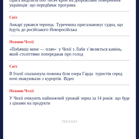
Прага виділила 800 тисяч крон на добровільне повернення
українців: що передбачає програма
Світ
Анкарі урвався терпець: Туреччина пригальмовує судна, що
йдуть до російського Новоросійська
Новини Чехії
«Побачиш мене — плач»: у Чехії з Лаби з’являється камінь,
який століттями попереджав про голод
Світ
В Італії спалахнула пожежа біля озера Гарда: туристів серед
ночі евакуювали з курортів. Відео
Новини Чехії
У Чехії очікують найнижчий урожай зерна за 14 років: що буде
з цінами на продукти
РЕКЛАМА