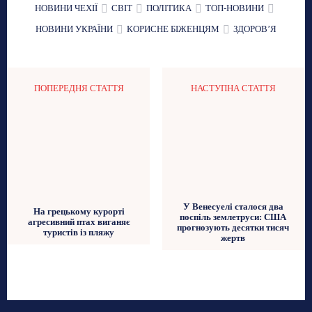
НОВИНИ ЧЕХІЇ
СВІТ
ПОЛІТИКА
ТОП-НОВИНИ
НОВИНИ УКРАЇНИ
КОРИСНЕ БІЖЕНЦЯМ
ЗДОРОВʼЯ
ПОПЕРЕДНЯ СТАТТЯ
НАСТУПНА СТАТТЯ
У Венесуелі сталося два
На грецькому курорті
поспіль землетруси: США
агресивний птах виганяє
прогнозують десятки тисяч
туристів із пляжу
жертв