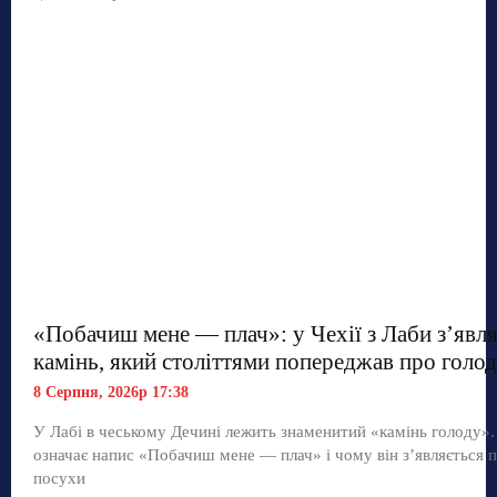
«Побачиш мене — плач»: у Чехії з Лаби з’явл
камінь, який століттями попереджав про голод
8 Серпня, 2026р 17:38
У Лабі в чеському Дечині лежить знаменитий «камінь голоду»
означає напис «Побачиш мене — плач» і чому він з’являється п
посухи