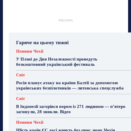
РЕКЛАМА
Гаряче на цьому тижні
Новини Чехії
У Плзні до Дня Незалежності проведуть
безкоштовний український фестиваль
Світ
Росія планує атаку на країни Балтії за допомогою
українських безпілотників — литовська спецслужба
Світ
В Індонезії загорівся пором із 271 людиною — п’ятеро
загинули, 28 зникли. Відео
Новини Чехії
Шість країн ЄС досі живуть без євро: чому Чехія