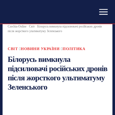
Czechia-Online
Світ
Білорусь вимкнула підсилювачі російських дронів
після жорсткого ультиматуму Зеленського
СВІТ
НОВИНИ УКРАЇНИ
ПОЛІТИКА
Білорусь вимкнула
підсилювачі російських дронів
після жорсткого ультиматуму
Зеленського