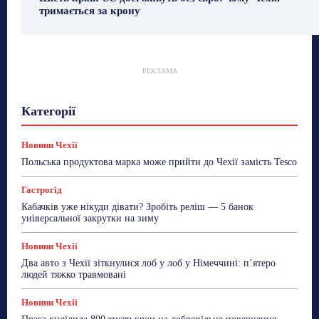
тримається за крону
РЕКЛАМА
Гастрогід
Життя та гроші
Здоровʼя
Категорії
Знай Чехію
Корисне біженцям
Культура
Лайфстайл
Мандри
Мова
Новини України
Новини Чехії
Освіта
Політика
Поради
Новини Чехії
Робота
Сад та город
Світ
Спорт
Польська продуктова марка може прийти до Чехії замість Tesco
ТехноМанія
Топ-новини
Фоторепортаж
Гастрогід
Більше
Кабачків уже нікуди дівати? Зробіть реліш — 5 банок
універсальної закрутки на зиму
Новини Чехії
Два авто з Чехії зіткнулися лоб у лоб у Німеччині: п’ятеро
людей тяжко травмовані
Новини Чехії