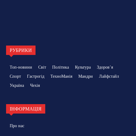
РУБРИКИ
Топ-новини
Світ
Політика
Культура
Здоровʼя
Спорт
Гастрогід
ТехноМанія
Мандри
Лайфстайл
Україна
Чехія
ІНФОРМАЦІЯ
Про нас