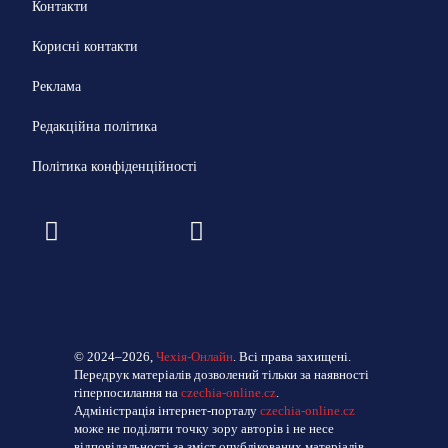
Контакти
Корисні контакти
Реклама
Редакційна політика
Політика конфіденційності
© 2024–2026,
Чехія-Онлайн
. Всі права захищені.
Передрук матеріалів дозволений тільки за наявності
гіперпосилання на
czechia-online.cz
.
Адміністрація інтернет-порталу
czechia-online.cz
може не поділяти точку зору авторів і не несе
відповідальності за зміст опублікованих матеріалів