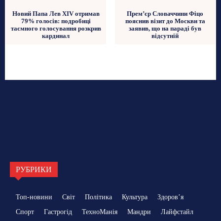
Новий Папа Лев XIV отримав
Прем’єр Словаччини Фіцо
79% голосів: подробиці
пояснив візит до Москви та
таємного голосування розкрив
заявив, що на параді був
кардинал
відсутній
РУБРИКИ
Топ-новини
Світ
Політика
Культура
Здоровʼя
Спорт
Гастрогід
ТехноМанія
Мандри
Лайфстайл