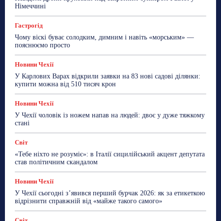
ТехноМанія
Топ-новини
Фоторепортаж
Німеччині
Більше
Гастрогід
Чому віскі буває солодким, димним і навіть «морським» —
пояснюємо просто
Новини Чехії
У Карлових Варах відкрили заявки на 83 нові садові ділянки:
купити можна від 510 тисяч крон
Новини Чехії
У Чехії чоловік із ножем напав на людей: двоє у дуже тяжкому
стані
Світ
«Тебе ніхто не розуміє»: в Італії сицилійський акцент депутата
став політичним скандалом
Новини Чехії
У Чехії сьогодні з’явився перший бурчак 2026: як за етикеткою
відрізнити справжній від «майже такого самого»
Світ