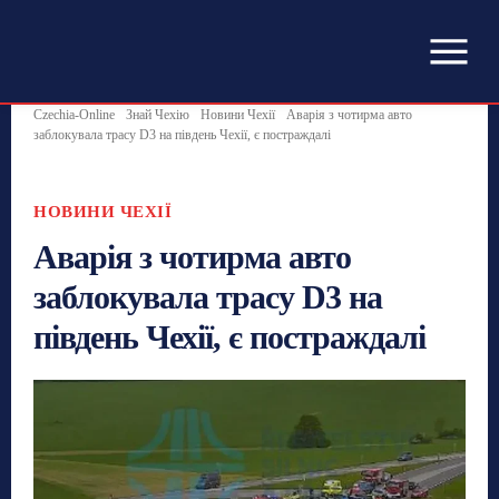
Czechia-Online
Знай Чехію
Новини Чехії
Аварія з чотирма авто
заблокувала трасу D3 на південь Чехії, є постраждалі
НОВИНИ ЧЕХІЇ
Аварія з чотирма авто
заблокувала трасу D3 на
південь Чехії, є постраждалі