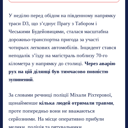
У неділю перед обідом на південному напрямку
траси D3, що з’єднує Прагу з Табором і
Чеськими Будейовицями, сталася масштабна
дорожньо-транспортна пригода за участі
чотирьох легкових автомобілів. Інцидент стався
неподалік з’їзду на магістраль поблизу 70-го
кілометра у напрямку до столиці.
Через аварію
рух на цій ділянці був тимчасово повністю
зупинений
.
За словами речниці поліції Міхали Ріхтерової,
щонайменше
кілька людей отримали травми
,
проте попередньо вони не вважаються
серйозними. На місце оперативно прибули
медики, поліція та рятувальники.