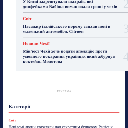
У Києві заарештували шахраїв, які
дипфейками Бабіша виманювали гроші у чехів
Світ
Пасажир італійського порому запхав поні в
маленький автомобіль Citroen
Новини Чехії
Мін’юст Чехії хоче подати апеляцію проти
умовного покарання українцю, який жбурнув
коктейль Молотова
РЕКЛАМА
Гастрогід
Життя та гроші
Здоровʼя
Категорії
Знай Чехію
Корисне біженцям
Культура
Лайфстайл
Мандри
Мова
Новини України
Новини Чехії
Освіта
Політика
Поради
Світ
Робота
Сад та город
Світ
Спорт
Невідомі дрони кружляли над секретним бункером Patriot у