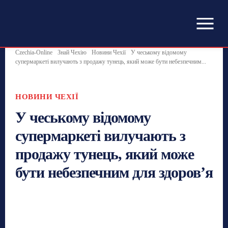
Czechia-Online
Знай Чехію
Новини Чехії
У чеському відомому
супермаркеті вилучають з продажу тунець, який може бути небезпечним...
НОВИНИ ЧЕХІЇ
У чеському відомому
супермаркеті вилучають з
продажу тунець, який може
бути небезпечним для здоровʼя