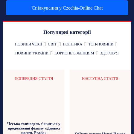
Спілкування у Czechia-Online Chat
Популярні категорії
НОВИНИ ЧЕХІЇ
СВІТ
ПОЛІТИКА
ТОП-НОВИНИ
НОВИНИ УКРАЇНИ
КОРИСНЕ БІЖЕНЦЯМ
ЗДОРОВʼЯ
ПОПЕРЕДНЯ СТАТТЯ
НАСТУПНА СТАТТЯ
Чеська топмодель з’явиться у
продовженні фільму «Диявол
носить Prada»
Об’їзна дорога Нової Паки в