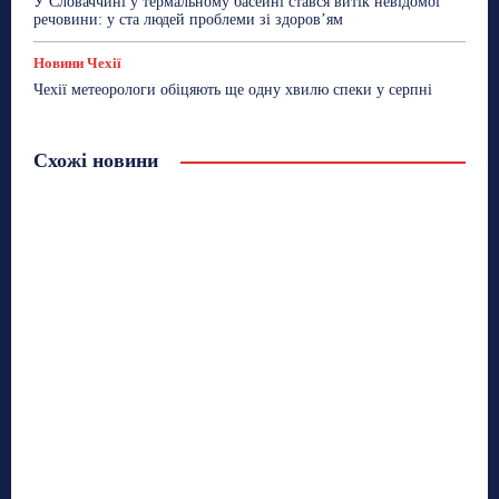
У Словаччині у термальному басейні стався витік невідомої
речовини: у ста людей проблеми зі здоров’ям
Новини Чехії
Чехії метеорологи обіцяють ще одну хвилю спеки у серпні
Схожі новини