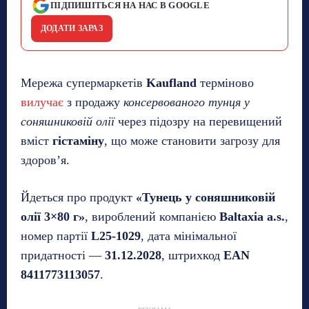
ПІДПИШІТЬСЯ НА НАС В GOOGLE
ДОДАТИ ЗАРАЗ
Мережа супермаркетів
Kaufland
терміново
вилучає
з продажу
консервованого тунця у
соняшниковій олії
через підозру на перевищений
вміст
гістаміну
, що може становити загрозу для
здоров’я.
Йдеться про продукт
«Тунець у соняшниковій
олії 3×80 г»
, вироблений компанією
Baltaxia a.s.
,
номер партії
L25-1029
, дата мінімальної
придатності —
31.12.2028
, штрихкод
EAN
8411773113057
.