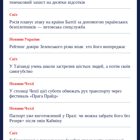
ТехноМанія
Топ-новини
Фоторепортаж
тимчасовий захист на десятки відсотків
Більше
Світ
Росія планує атаку на країни Балтії за допомогою українських
безпілотників — литовська спецслужба
Новини України
Рейтинг довіри Зеленського різко впав: хто його випереджає
Світ
У Таїланді учень школи застрелив шістьох людей, а потім скоїв
самогубство
Новини Чехії
У столиці Чехії цієї суботи обмежать рух транспорту через
фестиваль «Прага Прайд»
Новини Чехії
Паспорт уже виготовлений у Празі: чи можна забрати його без
Резерв+ після змін Кабміну
Світ