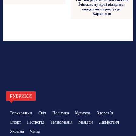
Їчінському краї відкрита:
швидший маршрут до
Карконош
РУБРИКИ
Топ-новини
Світ
Політика
Культура
Здоровʼя
Спорт
Гастрогід
ТехноМанія
Мандри
Лайфстайл
Україна
Чехія