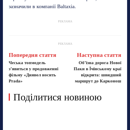
зазначили в компанії Baltaxia.
РЕКЛАМА
РЕКЛАМА
Попередня стаття
Наступна стаття
Чеська топмодель
Об’їзна дорога Нової
з’явиться у продовженні
Паки в Їчінському краї
фільму «Диявол носить
відкрита: швидший
Prada»
маршрут до Карконош
Поділитися новиною