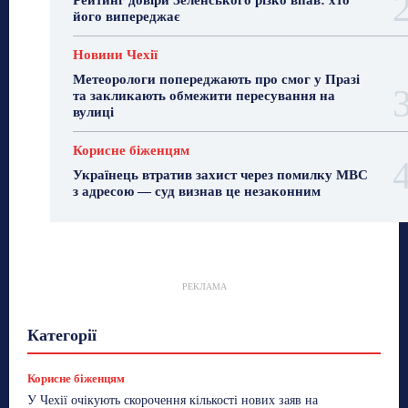
Рейтинг довіри Зеленського різко впав: хто
його випереджає
Новини Чехії
Метеорологи попереджають про смог у Празі
та закликають обмежити пересування на
вулиці
Корисне біженцям
Українець втратив захист через помилку МВС
з адресою — суд визнав це незаконним
РЕКЛАМА
Гастрогід
Життя та гроші
Здоровʼя
Категорії
Знай Чехію
Корисне біженцям
Культура
Лайфстайл
Мандри
Мова
Новини України
Новини Чехії
Освіта
Політика
Поради
Корисне біженцям
Робота
Сад та город
Світ
Спорт
У Чехії очікують скорочення кількості нових заяв на